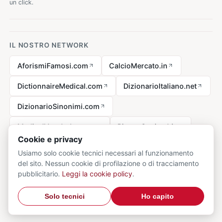
un click.
IL NOSTRO NETWORK
AforismiFamosi.com
CalcioMercato.in
DictionnaireMedical.com
DizionarioItaliano.net
DizionarioSinonimi.com
MedicalVocabulary.org
RicetteCucina.biz
Cookie e privacy
Usiamo solo cookie tecnici necessari al funzionamento
del sito. Nessun cookie di profilazione o di tracciamento
Avviso legale ai sensi della legge n. 62 del 07.03.2001
pubblicitario.
Leggi la cookie policy
.
© 2026 VocabolarioMedico.com - tutti i diritti riservati.
Privacy
·
Solo tecnici
Ho capito
Cookie
·
Contatti