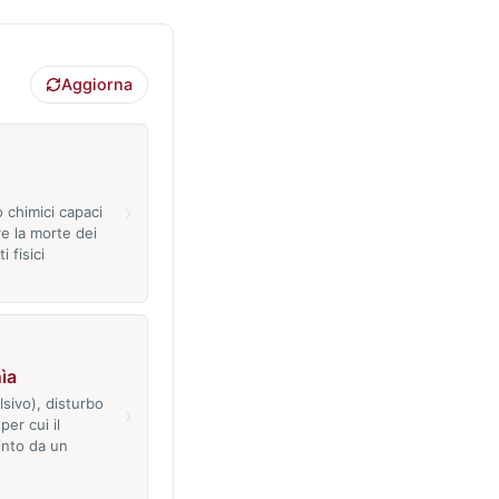
Aggiorna
›
o chimici capaci
e la morte dei
i fisici
ìa
lsivo), disturbo
›
per cui il
into da un