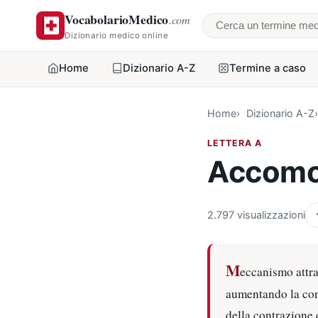
VocabolarioMedico
.com
Cerca un termine
Dizionario medico online
Home
Dizionario A-Z
Termine a caso
Home
Dizionario A-Z
LETTERA A
Accomo
2.797 visualizzazioni
M
eccanismo attrav
aumentando la conv
della contrazione d