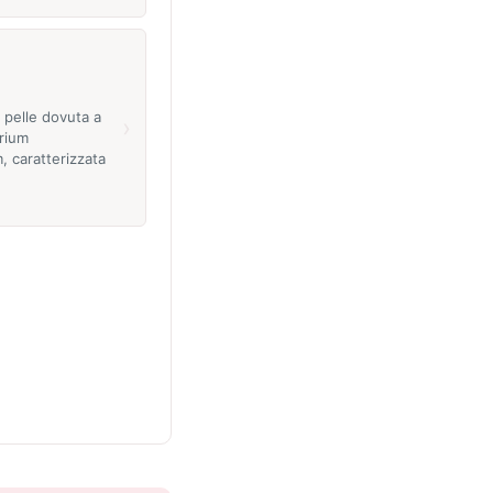
a pelle dovuta a
›
rium
, caratterizzata