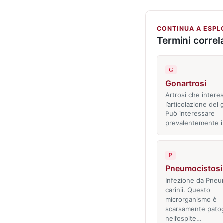
CONTINUA A ESPL
Termini correla
G
Gonartrosi
Artrosi che intere
l’articolazione del 
Può interessare
prevalentemente i
P
Pneumocistosi
Infezione da Pneu
carinii. Questo
microrganismo è
scarsamente pato
nell’ospite…