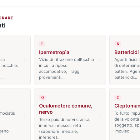
ORARE
ti
I
B
Ipermetropìa
Battericidi
›
›
ssa
Vizio di rifrazione dell’occhio
Agenti fisici 
ginocchio.
in cui, a riposo
di determinar
accomodativo, i raggi
batteri. Agent
l…
provenienti…
battericidi…
O
C
Oculomotore comune,
Cleptoman
nervo
mocistis
(o furto impu
›
›
della volontà 
Terzo paio di nervi cranici,
soggetto, sp
innerva i muscoli retti
geno
impulso…
(superiore, mediale,
inferiore)…