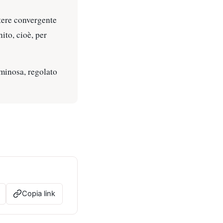
otere convergente
ito, cioè, per
uminosa, regolato
Copia link