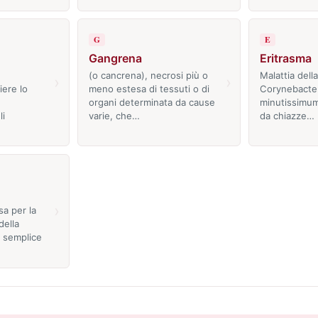
G
E
Gangrena
Eritrasma
(o cancrena), necrosi più o
Malattia dell
›
›
iere lo
meno estesa di tessuti o di
Corynebacte
organi determinata da cause
minutissimum
li
varie, che…
da chiazze…
›
sa per la
della
 semplice