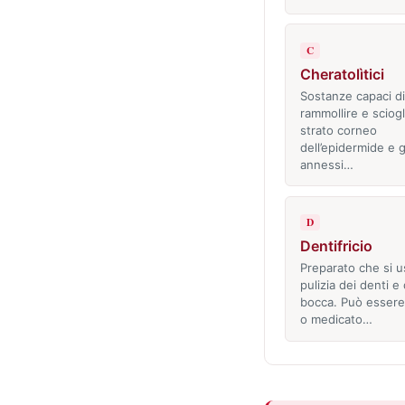
C
Cheratolìtici
Sostanze capaci di
rammollire e sciogl
strato corneo
dell’epidermide e g
annessi…
D
Dentifricio
Preparato che si u
pulizia dei denti e 
bocca. Può essere
o medicato…