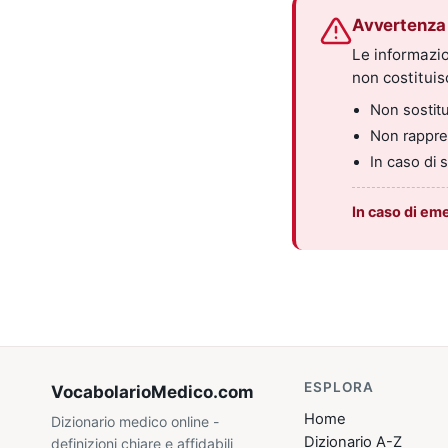
Avvertenza 
Le informazio
non costitui
Non sostitui
Non rappres
In caso di 
In caso di em
ESPLORA
VocabolarioMedico
.com
Home
Dizionario medico online -
Dizionario A-Z
definizioni chiare e affidabili