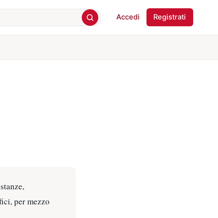
Accedi
Registrati
istanze,
fici, per mezzo