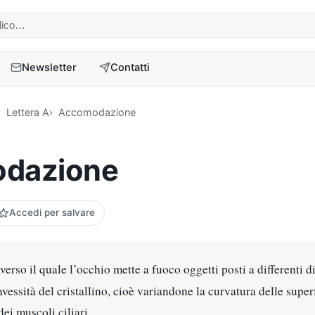
 medico
Newsletter
Contatti
Lettera A
Accomodazione
dazione
Accedi per salvare
erso il quale l’occhio mette a fuoco oggetti posti a differenti d
essità del cristallino, cioè variandone la curvatura delle super
ei muscoli ciliari.