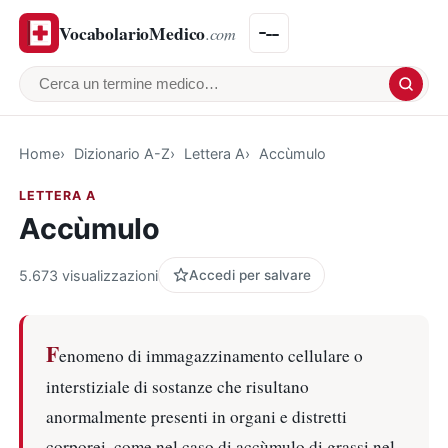
VocabolarioMedico
.com
Cerca un termine medico
Home
Dizionario A-Z
Lettera A
Accùmulo
LETTERA A
Accùmulo
5.673 visualizzazioni
Accedi per salvare
F
enomeno di immagazzinamento cellulare o
interstiziale di sostanze che risultano
anormalmente presenti in organi e distretti
corporei, come nel caso di accùmulo di grassi nel