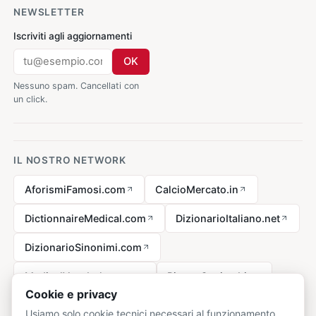
NEWSLETTER
Iscriviti agli aggiornamenti
OK
Nessuno spam. Cancellati con
un click.
IL NOSTRO NETWORK
AforismiFamosi.com
CalcioMercato.in
DictionnaireMedical.com
DizionarioItaliano.net
DizionarioSinonimi.com
MedicalVocabulary.org
RicetteCucina.biz
Cookie e privacy
Usiamo solo cookie tecnici necessari al funzionamento