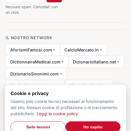
Nessuno spam. Cancellati con
un click.
IL NOSTRO NETWORK
AforismiFamosi.com
CalcioMercato.in
DictionnaireMedical.com
DizionarioItaliano.net
DizionarioSinonimi.com
MedicalVocabulary.org
RicetteCucina.biz
Cookie e privacy
Usiamo solo cookie tecnici necessari al funzionamento
del sito. Nessun cookie di profilazione o di tracciamento
Avviso legale ai sensi della legge n. 62 del 07.03.2001
pubblicitario.
Leggi la cookie policy
.
© 2026 VocabolarioMedico.com - tutti i diritti riservati.
Privacy
·
Solo tecnici
Ho capito