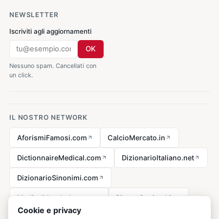
NEWSLETTER
Iscriviti agli aggiornamenti
OK
Nessuno spam. Cancellati con
un click.
IL NOSTRO NETWORK
AforismiFamosi.com
CalcioMercato.in
DictionnaireMedical.com
DizionarioItaliano.net
DizionarioSinonimi.com
MedicalVocabulary.org
RicetteCucina.biz
Cookie e privacy