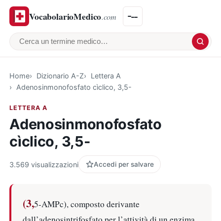
VocabolarioMedico
.com
Cerca un termine medico
Home
Dizionario A-Z
Lettera A
Adenosinmonofosfato cìclico, 3,5-
LETTERA A
Adenosinmonofosfato
cìclico, 3,5-
3.569 visualizzazioni
Accedi per salvare
(3,
5-AMPc), composto derivante
dall’adenosintrifosfato per l’attività di un enzima,