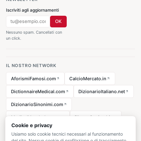
Iscriviti agli aggiornamenti
OK
Nessuno spam. Cancellati con
un click.
IL NOSTRO NETWORK
AforismiFamosi.com
CalcioMercato.in
DictionnaireMedical.com
DizionarioItaliano.net
DizionarioSinonimi.com
MedicalVocabulary.org
RicetteCucina.biz
Cookie e privacy
Usiamo solo cookie tecnici necessari al funzionamento
del sito. Nessun cookie di profilazione o di tracciamento