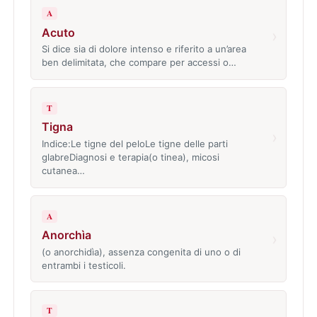
A
Acuto
›
Si dice sia di dolore intenso e riferito a un’area
ben delimitata, che compare per accessi o…
T
Tigna
›
Indice:Le tigne del peloLe tigne delle parti
glabreDiagnosi e terapia(o tinea), micosi
cutanea…
A
Anorchìa
›
(o anorchidìa), assenza congenita di uno o di
entrambi i testicoli.
T