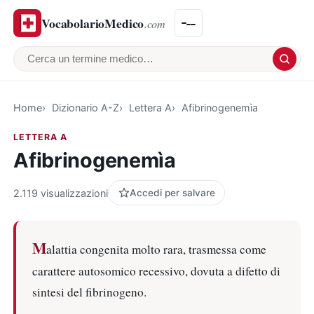
VocabolarioMedico
.com
Cerca un termine medico
Home
Dizionario A-Z
Lettera A
Afibrinogenemìa
LETTERA A
Afibrinogenemìa
2.119 visualizzazioni
Accedi per salvare
M
alattia congenita molto rara, trasmessa come
carattere autosomico recessivo, dovuta a difetto di
sintesi del fibrinogeno.