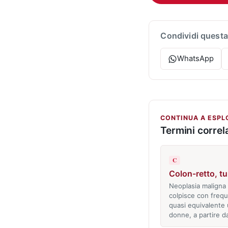
Condividi questa
WhatsApp
CONTINUA A ESPL
Termini correla
C
Colon-retto, t
Neoplasia maligna
colpisce con freq
quasi equivalente 
donne, a partire d