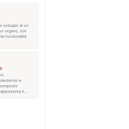
›
o sviluppo di un
 un organo, con
lla funzionalità
o
›
ni
olesterolo e
icomposto
rappresenta il…