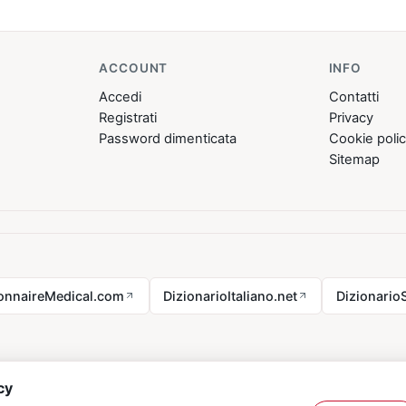
ACCOUNT
INFO
Accedi
Contatti
Registrati
Privacy
Password dimenticata
Cookie poli
Sitemap
ionnaireMedical.com
DizionarioItaliano.net
Dizionario
cy