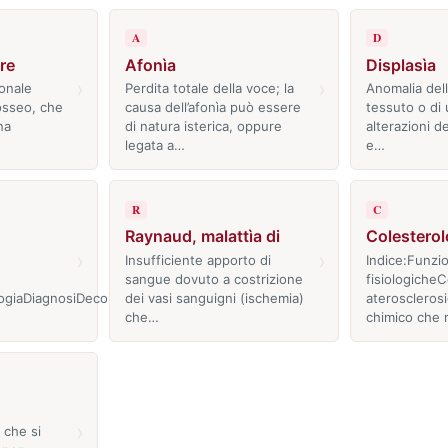
A
D
re
Afonìa
Displasìa
›
›
ionale
Perdita totale della voce; la
Anomalia dell
osseo, che
causa dell’afonìa può essere
tessuto o di
na
di natura isterica, oppure
alterazioni de
legata a…
e…
R
C
Raynaud, malattìa di
Colesterol
›
›
Insufficiente apporto di
Indice:Funzio
sangue dovuto a costrizione
fisiologicheC
logiaDiagnosiDecorso
dei vasi sanguigni (ischemia)
ateroscleros
che…
chimico che 
›
che si