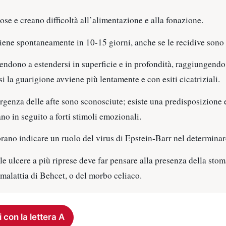
ose e creano difficoltà all’alimentazione e alla fonazione.
iene spontaneamente in 10-15 giorni, anche se le recidive sono 
 tendono a estendersi in superficie e in profondità, raggiungend
asi la guarigione avviene più lentamente e con esiti cicatriziali.
rgenza delle afte sono sconosciute; esiste una predisposizione 
ano in seguito a forti stimoli emozionali.
rano indicare un ruolo del virus di Epstein-Barr nel determinare
lle ulcere a più riprese deve far pensare alla presenza della stom
a malattia di Behcet, o del morbo celiaco.
i con la lettera A