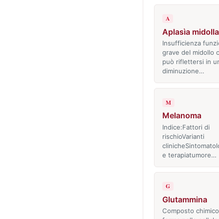
A
Aplasìa midolla
Insufficienza funz
grave del midollo 
può riflettersi in u
diminuzione…
M
Melanoma
Indice:Fattori di
rischioVarianti
clinicheSintomato
e terapiatumore…
G
Glutammina
Composto chimico 