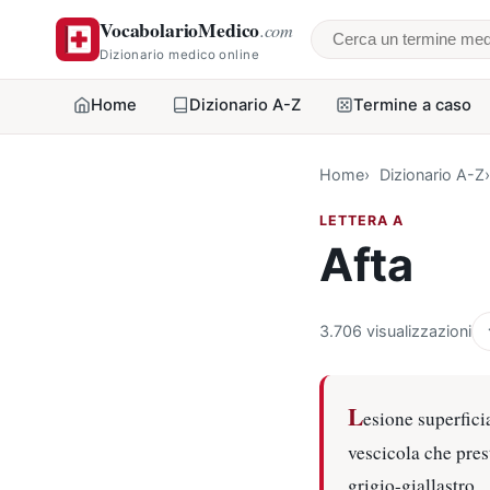
VocabolarioMedico
.com
Cerca un termine
Dizionario medico online
Home
Dizionario A-Z
Termine a caso
Home
Dizionario A-Z
LETTERA A
Afta
3.706 visualizzazioni
L
esione superfici
vescicola che pres
grigio-giallastro.