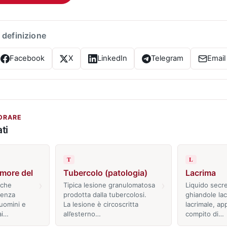
 definizione
Facebook
X
LinkedIn
Telegram
Email
ORARE
ti
T
L
umore del
Tubercolo (patologia)
Lacrima
›
›
 che
Tipica lesione granulomatosa
Liquido secre
uenza
prodotta dalla tubercolosi.
ghiandole lac
uomini e
La lesione è circoscritta
lacrimale, ap
ai…
all’esterno…
compito di…