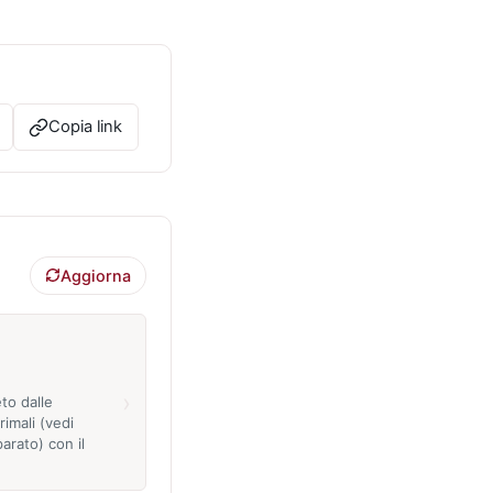
Copia link
Aggiorna
›
to dalle
rimali (vedi
parato) con il