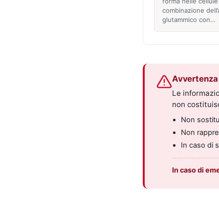
forma nelle cellule
combinazione dell’
glutammico con…
Avvertenza 
Le informazio
non costitui
Non sostitui
Non rappres
In caso di 
In caso di em