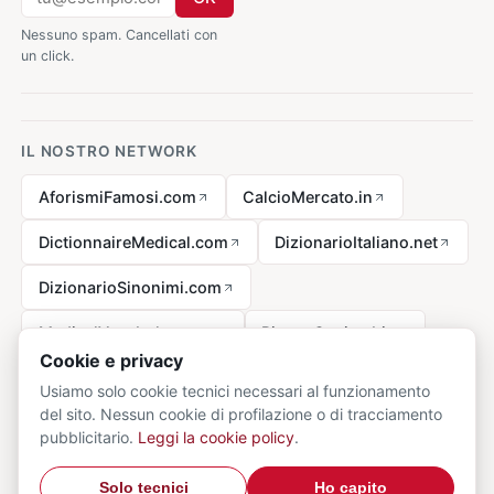
Nessuno spam. Cancellati con
un click.
IL NOSTRO NETWORK
AforismiFamosi.com
CalcioMercato.in
DictionnaireMedical.com
DizionarioItaliano.net
DizionarioSinonimi.com
MedicalVocabulary.org
RicetteCucina.biz
Cookie e privacy
Usiamo solo cookie tecnici necessari al funzionamento
del sito. Nessun cookie di profilazione o di tracciamento
Avviso legale ai sensi della legge n. 62 del 07.03.2001
pubblicitario.
Leggi la cookie policy
.
© 2026 VocabolarioMedico.com - tutti i diritti riservati.
Privacy
·
Solo tecnici
Ho capito