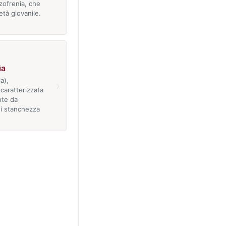
zofrenia, che
età giovanile.
ìa
a),
›
caratterizzata
nte da
i stanchezza