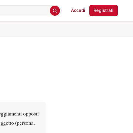
Accedi
Registrati
tteggiamenti opposti
oggetto (persona,