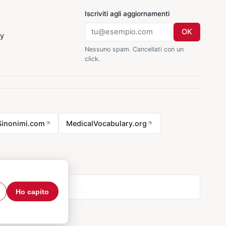
Iscriviti agli aggiornamenti
OK
cy
Nessuno spam. Cancellati con un
click.
Sinonimi.com
MedicalVocabulary.org
Ho capito
tatti