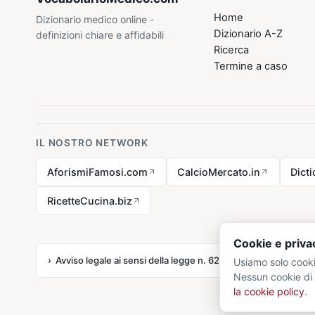
Home
Dizionario medico online -
Dizionario A-Z
definizioni chiare e affidabili
Ricerca
Termine a caso
IL NOSTRO NETWORK
AforismiFamosi.com
CalcioMercato.in
Dict
RicetteCucina.biz
Cookie e priva
Avviso legale ai sensi della legge n. 62 del 07.03.2001
Usiamo solo cooki
Nessun cookie di 
la cookie policy
.
© 20