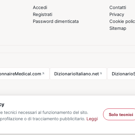
Accedi
Contatti
Registrati
Privacy
Password dimenticata
Cookie poli
Sitemap
ionnaireMedical.com
DizionarioItaliano.net
Dizionario
cy
e tecnici necessari al funzionamento del sito.
Solo tecnici
profilazione o di tracciamento pubblicitario.
Leggi
26 VocabolarioMedico.com - tutti i diritti riservati.
Privacy
·
Cookie
·
Con