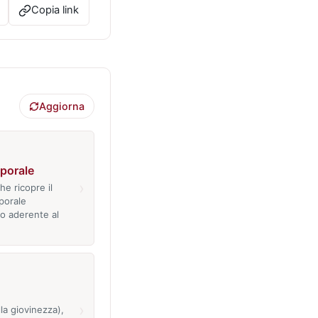
Copia link
Aggiorna
porale
›
e ricopre il
porale
o aderente al
›
lla giovinezza),