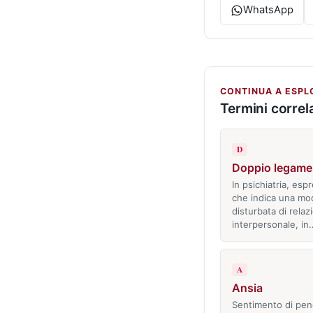
WhatsApp
CONTINUA A ESPL
Termini correla
D
Doppio legame
In psichiatria, esp
che indica una mod
disturbata di relaz
interpersonale, in
A
Ansia
Sentimento di pen