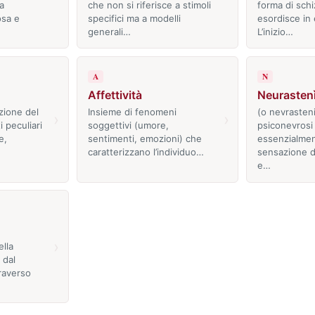
a
che non si riferisce a stimoli
forma di schi
osa e
specifici ma a modelli
esordisce in 
generali…
L’inizio…
A
N
Affettività
Neurasten
zione del
Insieme di fenomeni
(o nevrasteni
›
›
i peculiari
soggettivi (umore,
psiconevrosi 
e,
sentimenti, emozioni) che
essenzialme
caratterizzano l’individuo…
sensazione d
e…
›
ella
 dal
raverso