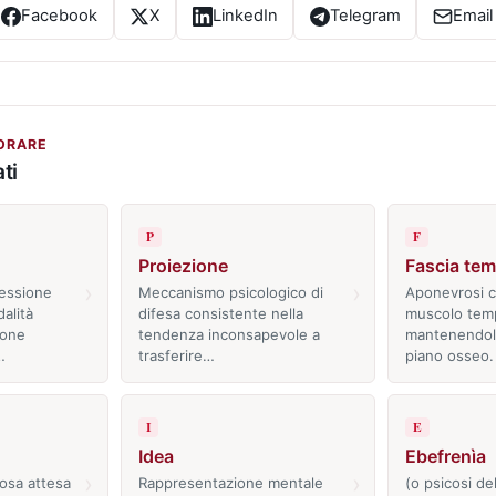
Facebook
X
LinkedIn
Telegram
Email
ORARE
ti
P
F
Proiezione
Fascia tem
›
›
ressione
Meccanismo psicologico di
Aponevrosi ch
alità
difesa consistente nella
muscolo tem
ione
tendenza inconsapevole a
mantenendol
…
trasferire…
piano osseo.
I
E
Idea
Ebefrenìa
›
›
osa attesa
Rappresentazione mentale
(o psicosi de