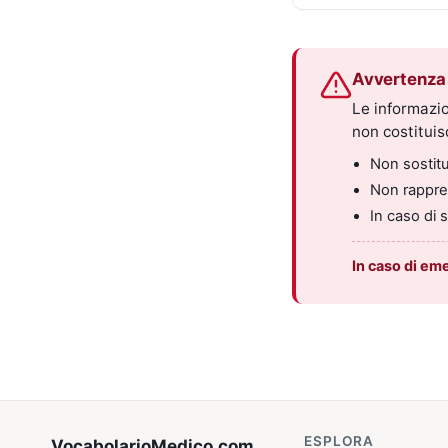
Avvertenza 
Le informazio
non costitui
Non sostitui
Non rappres
In caso di 
In caso di em
ESPLORA
VocabolarioMedico
.com