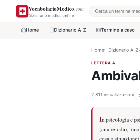
VocabolarioMedico
.com
Cerca un termine
Dizionario medico online
Home
Dizionario A-Z
Termine a caso
Home
Dizionario A-Z
LETTERA A
Ambival
2.811 visualizzazioni
I
n psicologia e ps
(amore-odio, timor
cosa o situazione)