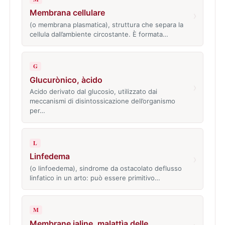
Membrana cellulare
›
(o membrana plasmatica), struttura che separa la
cellula dall’ambiente circostante. È formata…
G
Glucurònico, àcido
›
Acido derivato dal glucosio, utilizzato dai
meccanismi di disintossicazione dell’organismo
per…
L
Linfedema
›
(o linfoedema), sindrome da ostacolato deflusso
linfatico in un arto: può essere primitivo…
M
Membrane ialine, malattìa delle