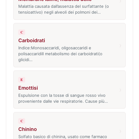
›
Malattia causata dall’assenza del surfattante (o
tensioattivo) negli alveoli dei polmoni dei…
C
Carboidrati
›
Indice:Monosaccaridi, oligosaccaridi e
polisaccaridiIl metabolismo dei carboidrati(o
glicidi…
E
Emottisi
›
Espulsione con la tosse di sangue rosso vivo
proveniente dalle vie respiratorie. Cause più…
C
Chinino
›
Solfato basico di chinina, usato come farmaco