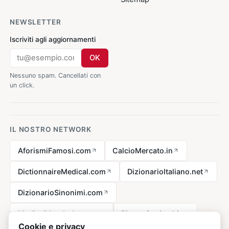
NEWSLETTER
Iscriviti agli aggiornamenti
OK
Nessuno spam. Cancellati con
un click.
IL NOSTRO NETWORK
AforismiFamosi.com
CalcioMercato.in
DictionnaireMedical.com
DizionarioItaliano.net
DizionarioSinonimi.com
MedicalVocabulary.org
RicetteCucina.biz
Cookie e privacy