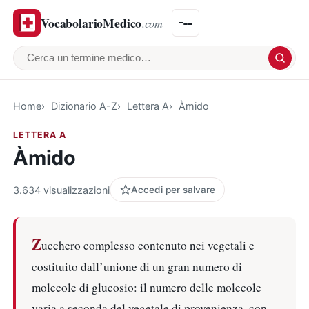
VocabolarioMedico
.com
Cerca un termine medico
Home
Dizionario A-Z
Lettera A
Àmido
LETTERA A
Àmido
3.634 visualizzazioni
Accedi per salvare
Z
ucchero complesso contenuto nei vegetali e
costituito dall’unione di un gran numero di
molecole di glucosio: il numero delle molecole
varia a seconda del vegetale di provenienza, con