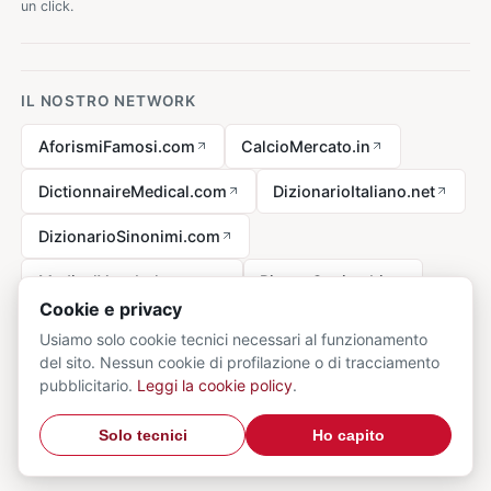
un click.
IL NOSTRO NETWORK
AforismiFamosi.com
CalcioMercato.in
DictionnaireMedical.com
DizionarioItaliano.net
DizionarioSinonimi.com
MedicalVocabulary.org
RicetteCucina.biz
Cookie e privacy
Usiamo solo cookie tecnici necessari al funzionamento
del sito. Nessun cookie di profilazione o di tracciamento
Avviso legale ai sensi della legge n. 62 del 07.03.2001
pubblicitario.
Leggi la cookie policy
.
© 2026 VocabolarioMedico.com - tutti i diritti riservati.
Privacy
·
Solo tecnici
Ho capito
Cookie
·
Contatti