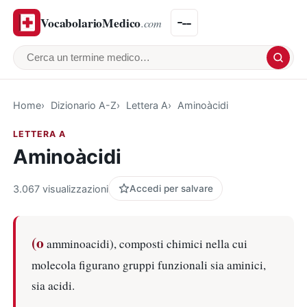
VocabolarioMedico
.com
Cerca un termine medico
Home
Dizionario A-Z
Lettera A
Aminoàcidi
LETTERA A
Aminoàcidi
3.067 visualizzazioni
Accedi per salvare
(o
amminoacidi), composti chimici nella cui
molecola figurano gruppi funzionali sia aminici,
sia acidi.