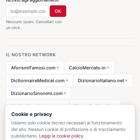
OK
Nessuno spam. Cancellati con
un click.
IL NOSTRO NETWORK
AforismiFamosi.com
CalcioMercato.in
DictionnaireMedical.com
DizionarioItaliano.net
DizionarioSinonimi.com
MedicalVocabulary.org
RicetteCucina.biz
Cookie e privacy
Usiamo solo cookie tecnici necessari al funzionamento
del sito. Nessun cookie di profilazione o di tracciamento
Avviso legale ai sensi della legge n. 62 del 07.03.2001
pubblicitario.
Leggi la cookie policy
.