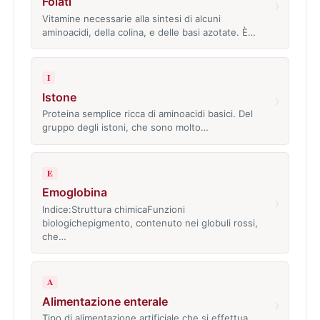
Folati
›
Vitamine necessarie alla sintesi di alcuni
aminoacidi, della colina, e delle basi azotate. È…
I
Istone
›
Proteina semplice ricca di aminoacidi basici. Del
gruppo degli istoni, che sono molto…
E
Emoglobina
›
Indice:Struttura chimicaFunzioni
biologichepigmento, contenuto nei globuli rossi,
che…
A
Alimentazione enterale
›
Tipo di alimentazione artificiale che si effettua