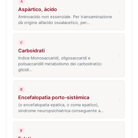
A
Aspàrtico, àcido
›
Aminoacido non essenziale. Per transaminazione
dà origine all’acido ossalacetico, per…
C
Carboidrati
›
Indice:Monosaccaridi, oligosaccaridi e
polisaccaridiIl metabolismo dei carboidrati(o
glicidi…
E
Encefalopatìa porto-sistèmica
›
(o encefalopatia epatica, o coma epatico),
sindrome neuropsichiatrica conseguente a…
F