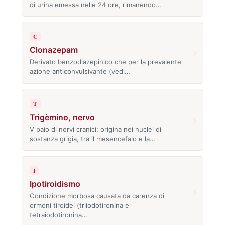
di urina emessa nelle 24 ore, rimanendo…
C
Clonazepam
›
Derivato benzodiazepinico che per la prevalente
azione anticonvulsivante (vedi…
T
Trigèmino, nervo
›
V paio di nervi cranici; origina nei nuclei di
sostanza grigia, tra il mesencefalo e la…
I
Ipotiroidismo
›
Condizione morbosa causata da carenza di
ormoni tiroidei (triiodotironina e
tetraiodotironina…