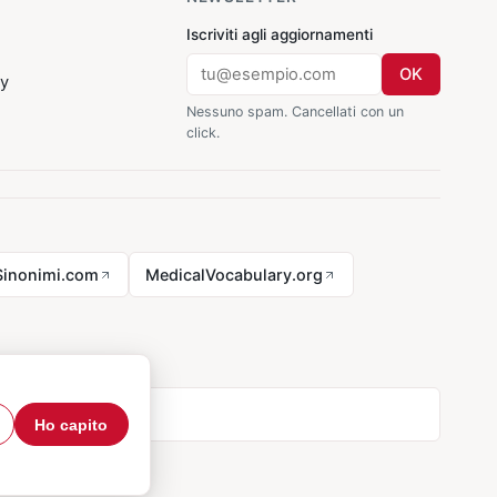
Iscriviti agli aggiornamenti
OK
cy
Nessuno spam. Cancellati con un
click.
Sinonimi.com
MedicalVocabulary.org
Ho capito
tatti