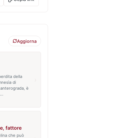
Aggiorna
erdita della
›
mnesìa di
 anterograda, è
i…
, fattore
lina che può