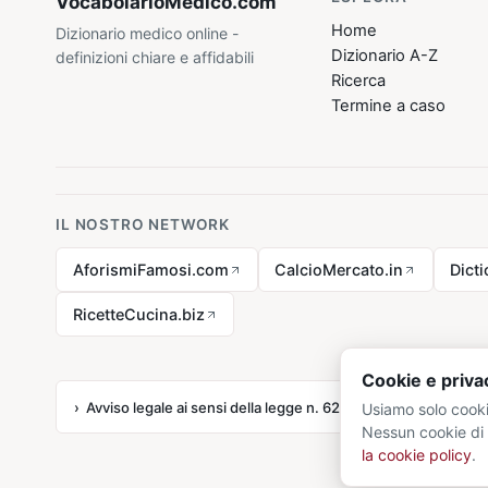
VocabolarioMedico
.com
Home
Dizionario medico online -
Dizionario A-Z
definizioni chiare e affidabili
Ricerca
Termine a caso
IL NOSTRO NETWORK
AforismiFamosi.com
CalcioMercato.in
Dict
RicetteCucina.biz
Cookie e priva
Avviso legale ai sensi della legge n. 62 del 07.03.2001
Usiamo solo cooki
Nessun cookie di 
la cookie policy
.
© 20