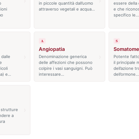
›
›
ò
in piccole quantità dall’uomo
essere della
ioni
attraverso vegetali e acqua…
e che ricono
mo
specifico le…
A
S
Angiopatia
Somatome
›
›
 dalle
Denominazione generica
Potente fatto
he
delle affezioni che possono
il principale
icoli
colpire i vasi sanguigni. Può
dell’azione tr
ma) e…
interessare…
dell’ormone…
›
 strutture
ndere a
ura