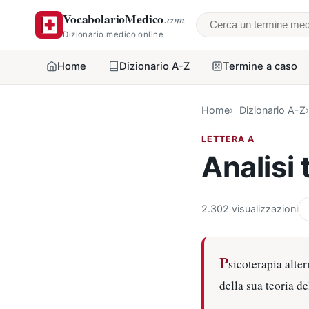
VocabolarioMedico
.com
Cerca un termine
Dizionario medico online
Home
Dizionario A-Z
Termine a caso
Home
Dizionario A-Z
LETTERA A
Analisi
2.302 visualizzazioni
P
sicoterapia alte
della sua teoria de