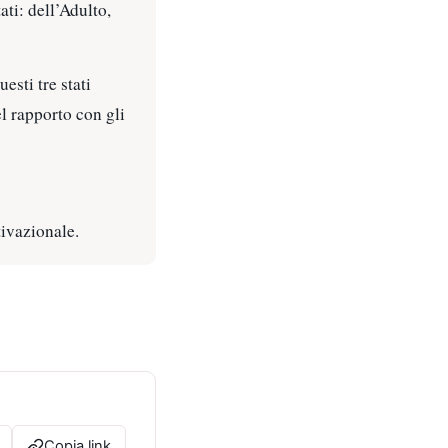
ati: dell’Adulto,
esti tre stati
el rapporto con gli
tivazionale.
Copia link