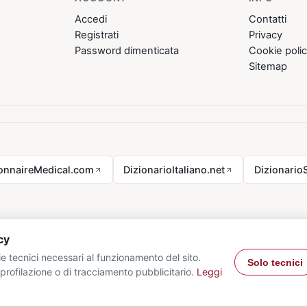
Accedi
Contatti
Registrati
Privacy
Password dimenticata
Cookie poli
Sitemap
ionnaireMedical.com
DizionarioItaliano.net
Dizionario
cy
e tecnici necessari al funzionamento del sito.
Solo tecnici
profilazione o di tracciamento pubblicitario.
Leggi
26 VocabolarioMedico.com - tutti i diritti riservati.
Privacy
·
Cookie
·
Con