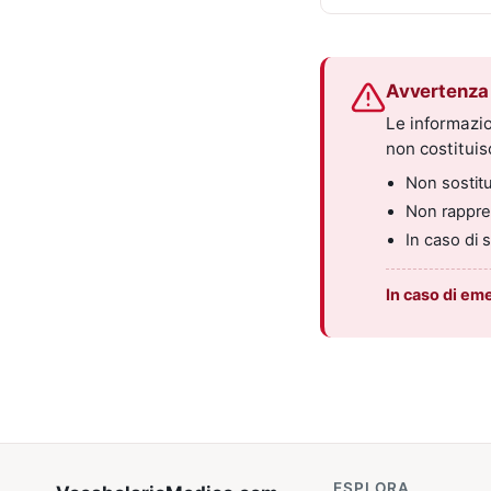
Avvertenza 
Le informazio
non costitui
Non sostitui
Non rappres
In caso di 
In caso di em
ESPLORA