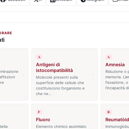
ORARE
ti
A
A
Antìgeni di
Amnesìa
istocompatibilità
ominazione
Riduzione o p
›
›
ffezioni
memoria. L’a
Molecole presenti sulla
are
fissazione, o
superficie delle cellule che
l’incapacità d
costituiscono l’organismo e
che ne…
F
R
Fluoro
Reumatòide
della
Elemento chimico assimilato
Immunoglobu