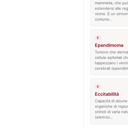
mammella, che pu
estendersi alle reg
vicine. È un sinto
comune…
E
Ependimoma
Tumore che deriva
cellule epiteliali c
tappezzano i ventr
cerebrali (ependi
E
Eccitabilità
Capacità di alcune
organiche di rispo
stimoli di varia nat
(elettrici…