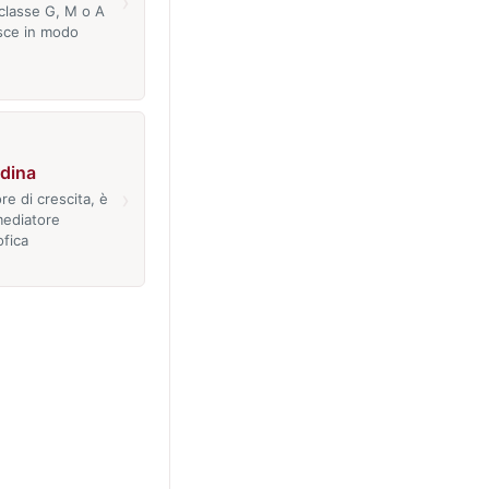
›
 classe G, M o A
sce in modo
dina
›
re di crescita, è
 mediatore
ofica