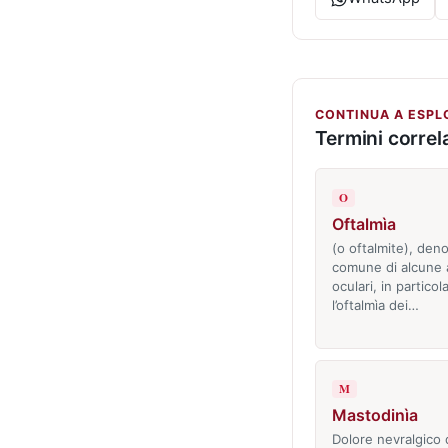
CONTINUA A ESPL
Termini correla
O
Oftalmìa
(o oftalmite), den
comune di alcune a
oculari, in particol
l’oftalmìa dei…
M
Mastodinìa
Dolore nevralgico 