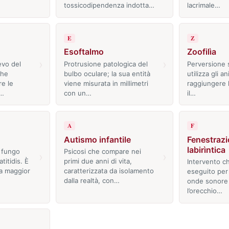
tossicodipendenza indotta…
lacrimale…
E
Z
Esoftalmo
Zoofilìa
›
›
evo del
Protrusione patologica del
Perversione 
che
bulbo oculare; la sua entità
utilizza gli a
re le
viene misurata in millimetri
raggiungere 
l…
con un…
il…
A
F
Autismo infantile
Fenestraz
labirìntica
 fungo
Psicosi che compare nei
›
›
itidis. È
primi due anni di vita,
Intervento ch
la maggior
caratterizzata da isolamento
eseguito per 
dalla realtà, con…
onde sonore 
l’orecchio…