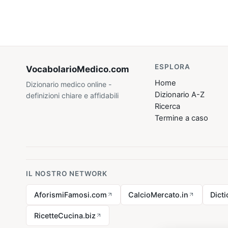
ESPLORA
VocabolarioMedico
.com
Home
Dizionario medico online -
Dizionario A-Z
definizioni chiare e affidabili
Ricerca
Termine a caso
IL NOSTRO NETWORK
AforismiFamosi.com
CalcioMercato.in
Dict
RicetteCucina.biz