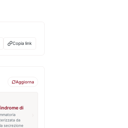
Copia link
Aggiorna
sìndrome di
›
ammatoria
terizzata da
la secrezione