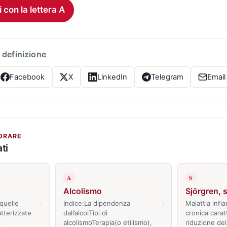
i con la lettera A
 definizione
Facebook
X
LinkedIn
Telegram
Email
ORARE
ti
A
S
Alcolismo
Sjörgren, 
›
›
quelle
Indice:La dipendenza
Malattia infi
atterizzate
dall’alcolTipi di
cronica carat
i
alcolismoTerapia(o etilismo),
riduzione del