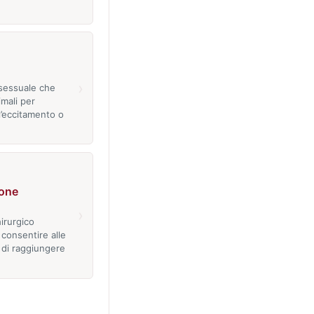
›
sessuale che
nimali per
l’eccitamento o
ione
›
irurgico
consentire alle
di raggiungere