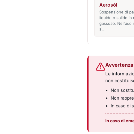
Aerosòl
Sospensione di par
liquide o solide i
gassoso. Nell’uso
si…
Avvertenza 
Le informazio
non costitui
Non sostitui
Non rappres
In caso di 
In caso di em