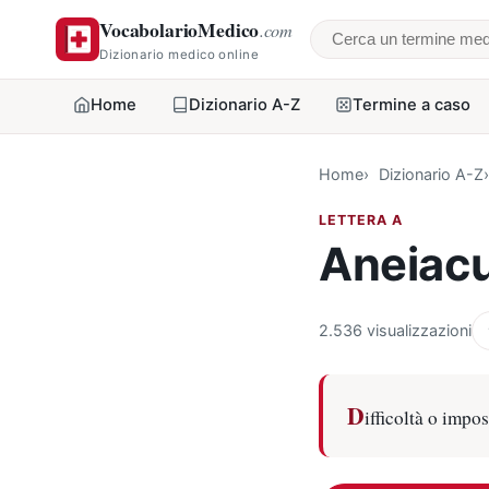
VocabolarioMedico
.com
Cerca un termine
Dizionario medico online
Home
Dizionario A-Z
Termine a caso
Home
Dizionario A-Z
LETTERA A
Aneiacu
2.536 visualizzazioni
D
ifficoltà o impo