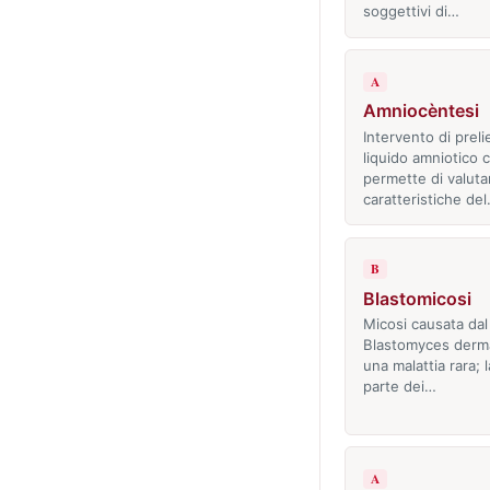
soggettivi di…
A
Amniocèntesi
Intervento di preli
liquido amniotico 
permette di valuta
caratteristiche de
B
Blastomicosi
Micosi causata dal
Blastomyces dermat
una malattia rara; 
parte dei…
A