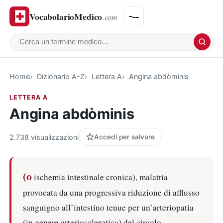
VocabolarioMedico
.com
Cerca un termine medico
Home
Dizionario A-Z
Lettera A
Angina abdòminis
LETTERA A
Angina abdòminis
2.738 visualizzazioni
Accedi per salvare
(o
ischemia intestinale cronica), malattia
provocata da una progressiva riduzione di afflusso
sanguigno all’intestino tenue per un’arteriopatia
(in genere arteriosclerotica) del circolo