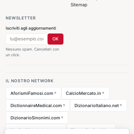
Sitemap
NEWSLETTER
Iscriviti agli aggiornamenti
OK
Nessuno spam. Cancellati con
un click.
IL NOSTRO NETWORK
AforismiFamosi.com
CalcioMercato.in
DictionnaireMedical.com
DizionarioItaliano.net
DizionarioSinonimi.com
MedicalVocabulary.org
RicetteCucina.biz