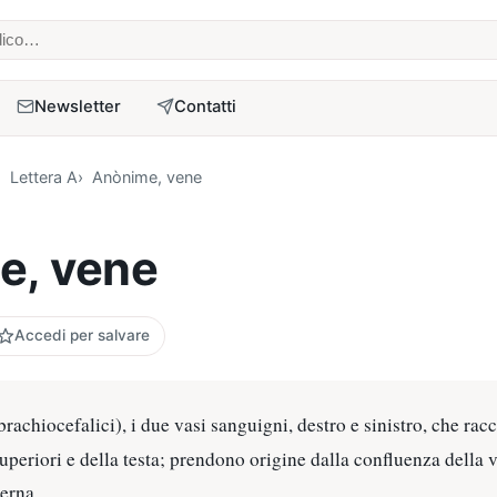
 medico
Newsletter
Contatti
Lettera A
Anònime, vene
e, vene
Accedi per salvare
rachiocefalici), i due vasi sanguigni, destro e sinistro, che ra
superiori e della testa; prendono origine dalla confluenza della 
terna.