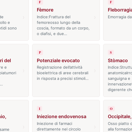
F
F
Fèmore
Fleborragì
›
›
de
Indice:Frattura del
Emorragia da
collo e
femoreosso lungo della
òtidi sono
coscia, formato da un corpo,
o diafisi, e due…
P
S
i del
Potenziale evocato
Stòmaco
re e
Registrazione dell’attività
Indice:Strutt
›
›
piatumori
bioelettrica di aree cerebrali
anatomicaIrr
in risposta a precisi stimoli…
sanguigna e
i…
innervazione
digerente c
I
O
io,
Iniezione endovenosa
Occipitale
Iniezione di farmaci
Osso piatto 
›
›
direttamente nel circolo
alla formazio
esame