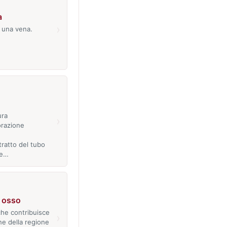
a
›
 una vena.
ura
›
orazione
tratto del tubo
he…
, osso
che contribuisce
›
ne della regione