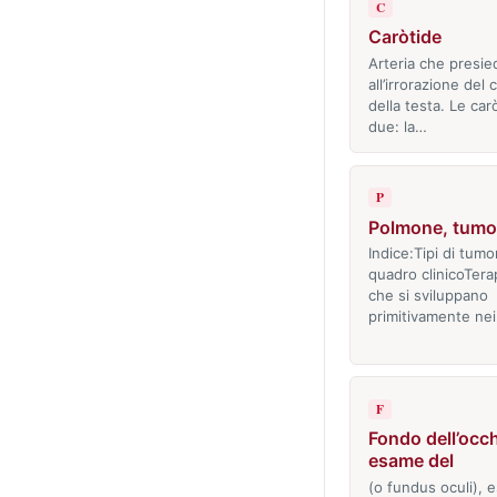
C
Caròtide
Arteria che presie
all’irrorazione del 
della testa. Le car
due: la…
P
Polmone, tumor
Indice:Tipi di tumo
quadro clinicoTera
che si sviluppano
primitivamente ne
F
Fondo dell’occh
esame del
(o fundus oculi), 