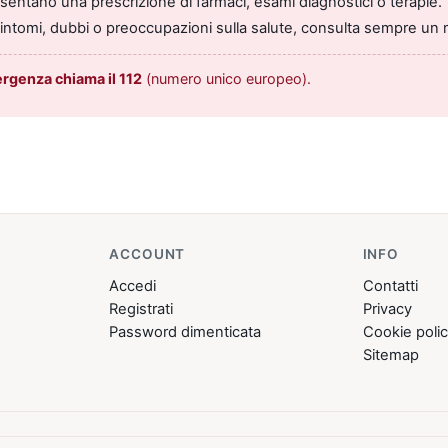
entano una prescrizione di farmaci, esami diagnostici o terapie.
sintomi, dubbi o preoccupazioni sulla salute, consulta sempre un 
ergenza chiama il 112
(numero unico europeo).
ACCOUNT
INFO
Accedi
Contatti
Registrati
Privacy
Password dimenticata
Cookie poli
Sitemap