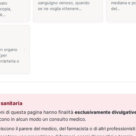
sanguigno venoso, quando
mediana e po
uato
se ne voglia ottenere…
del…
copia,
e è…
›
un organo
(per
n’arteria o
sanitaria
ni di questa pagina hanno finalità
esclusivamente divulgative
scono in alcun modo un consulto medico.
scono il parere del medico, del farmacista o di altri professionisti 