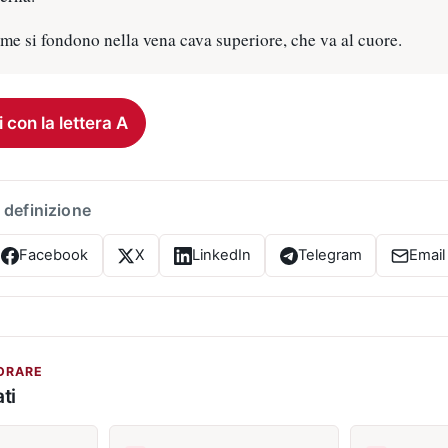
e si fondono nella vena cava superiore, che va al cuore.
i con la lettera A
 definizione
Facebook
X
LinkedIn
Telegram
Email
ORARE
ti