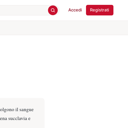
Accedi
Registrati
ccolgono il sangue
vena succlavia e