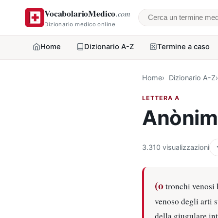
VocabolarioMedico
.com
Cerca un termine
Dizionario medico online
Home
Dizionario A-Z
Termine a caso
Home
Dizionario A-Z
LETTERA A
Anònim
3.310 visualizzazioni
(o
tronchi venosi b
venoso degli arti 
della giugulare in