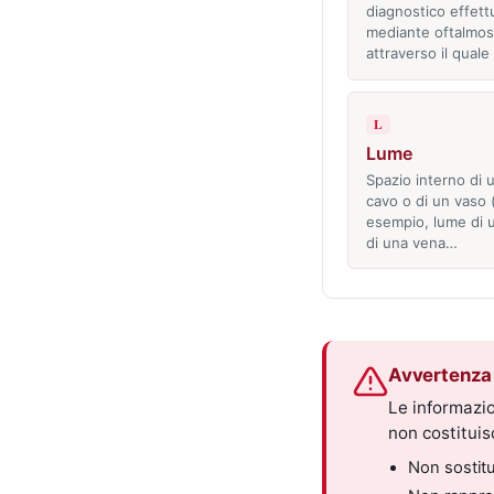
diagnostico effett
mediante oftalmos
attraverso il qual
L
Lume
Spazio interno di 
cavo o di un vaso 
esempio, lume di u
di una vena…
Avvertenza 
Le informazio
non costitui
Non sostitui