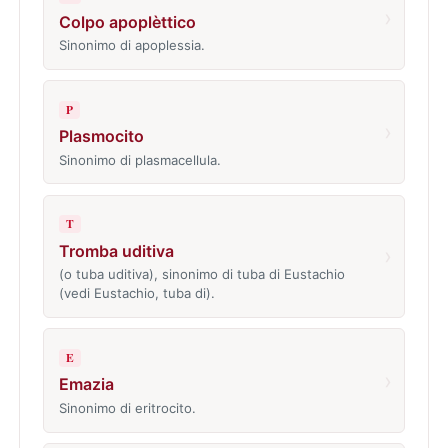
›
Colpo apoplèttico
Sinonimo di apoplessia.
P
›
Plasmocito
Sinonimo di plasmacellula.
T
Tromba uditiva
›
(o tuba uditiva), sinonimo di tuba di Eustachio
(vedi Eustachio, tuba di).
E
›
Emazia
Sinonimo di eritrocito.