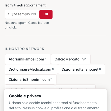
Iscriviti agli aggiornamenti
OK
Nessuno spam. Cancellati con
un click.
IL NOSTRO NETWORK
AforismiFamosi.com
CalcioMercato.in
DictionnaireMedical.com
DizionarioItaliano.net
DizionarioSinonimi.com
MedicalVocabulary.org
RicetteCucina.biz
Cookie e privacy
Usiamo solo cookie tecnici necessari al funzionamento
del sito. Nessun cookie di profilazione o di tracciamento
Avviso legale ai sensi della legge n. 62 del 07.03.2001