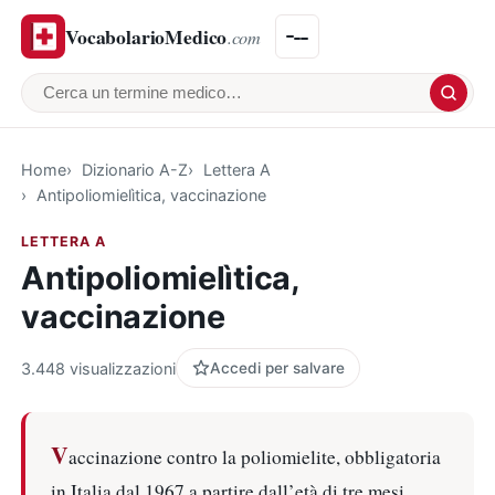
VocabolarioMedico
.com
Cerca un termine medico
Home
Dizionario A-Z
Lettera A
Antipoliomielìtica, vaccinazione
LETTERA A
Antipoliomielìtica,
vaccinazione
3.448 visualizzazioni
Accedi per salvare
V
accinazione contro la poliomielite, obbligatoria
in Italia dal 1967 a partire dall’età di tre mesi.