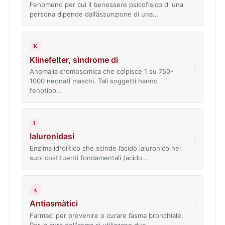
Fenomeno per cui il benessere psicofisico di una
persona dipende dall’assunzione di una…
K
Klinefelter, sìndrome di
›
Anomalia cromosomica che colpisce 1 su 750-
1000 neonati maschi. Tali soggetti hanno
fenotipo…
I
Ialuronidasi
›
Enzima idrolitico che scinde l’acido ialuronico nei
suoi costituenti fondamentali (acido…
A
Antiasmàtici
›
Farmaci per prevenire o curare l’asma bronchiale.
Per la cura dell'asma si utilizzano due…