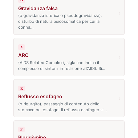
Gravidanza falsa
›
(o gravidanza isterica o pseudogravidanza),
disturbo di natura psicosomatica per cui la
donna…
A
ARC
›
(AIDS Related Complex), sigla che indica il
complesso di sintomi in relazione all’AIDS. Si…
R
Reflusso esofageo
›
(o rigurgito), passaggio di contenuto dello
stomaco nell’esofago. Il reflusso esofageo si…
P
Plurigèmino