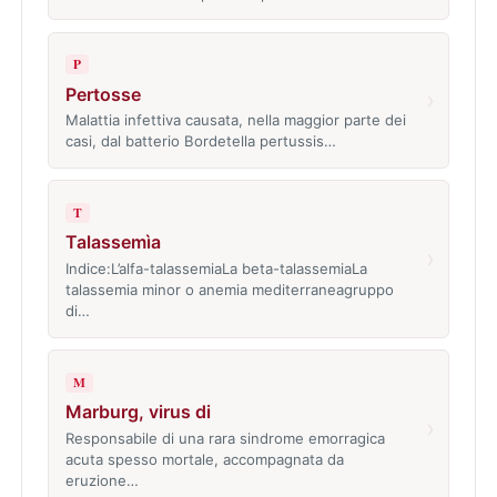
P
Pertosse
›
Malattia infettiva causata, nella maggior parte dei
casi, dal batterio Bordetella pertussis…
T
Talassemìa
›
Indice:L’alfa-talassemiaLa beta-talassemiaLa
talassemia minor o anemia mediterraneagruppo
di…
M
Marburg, virus di
›
Responsabile di una rara sindrome emorragica
acuta spesso mortale, accompagnata da
eruzione…