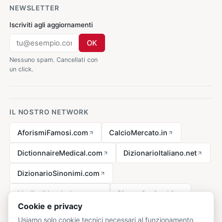
NEWSLETTER
Iscriviti agli aggiornamenti
OK
Nessuno spam. Cancellati con
un click.
IL NOSTRO NETWORK
AforismiFamosi.com
CalcioMercato.in
DictionnaireMedical.com
DizionarioItaliano.net
DizionarioSinonimi.com
MedicalVocabulary.org
RicetteCucina.biz
Cookie e privacy
Usiamo solo cookie tecnici necessari al funzionamento