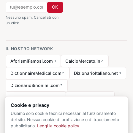
OK
Nessuno spam. Cancellati con
un click.
IL NOSTRO NETWORK
AforismiFamosi.com
CalcioMercato.in
DictionnaireMedical.com
DizionarioItaliano.net
DizionarioSinonimi.com
MedicalVocabulary.org
RicetteCucina.biz
Cookie e privacy
Usiamo solo cookie tecnici necessari al funzionamento
del sito. Nessun cookie di profilazione o di tracciamento
Avviso legale ai sensi della legge n. 62 del 07.03.2001
pubblicitario.
Leggi la cookie policy
.