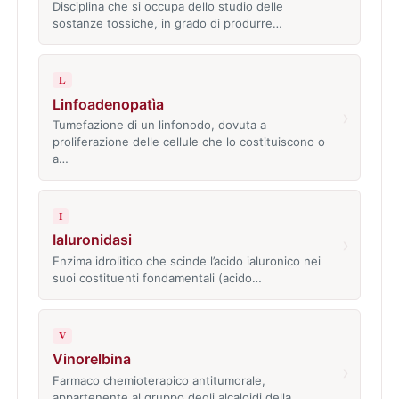
Disciplina che si occupa dello studio delle
sostanze tossiche, in grado di produrre…
L
Linfoadenopatìa
›
Tumefazione di un linfonodo, dovuta a
proliferazione delle cellule che lo costituiscono o
a…
I
Ialuronidasi
›
Enzima idrolitico che scinde l’acido ialuronico nei
suoi costituenti fondamentali (acido…
V
Vinorelbina
›
Farmaco chemioterapico antitumorale,
appartenente al gruppo degli alcaloidi della