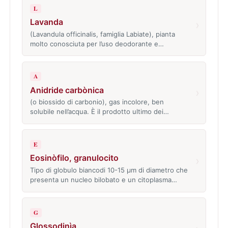
L
Lavanda
›
(Lavandula officinalis, famiglia Labiate), pianta
molto conosciuta per l’uso deodorante e…
A
Anidride carbònica
›
(o biossido di carbonio), gas incolore, ben
solubile nell’acqua. È il prodotto ultimo dei…
E
Eosinòfilo, granulocito
›
Tipo di globulo biancodi 10-15 µm di diametro che
presenta un nucleo bilobato e un citoplasma…
G
Glossodinìa