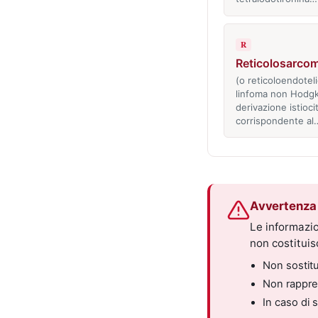
R
Reticolosarco
(o reticoloendotel
linfoma non Hodgk
derivazione istiocit
corrispondente al
Avvertenza 
Le informazio
non costitui
Non sostitui
Non rappres
In caso di 