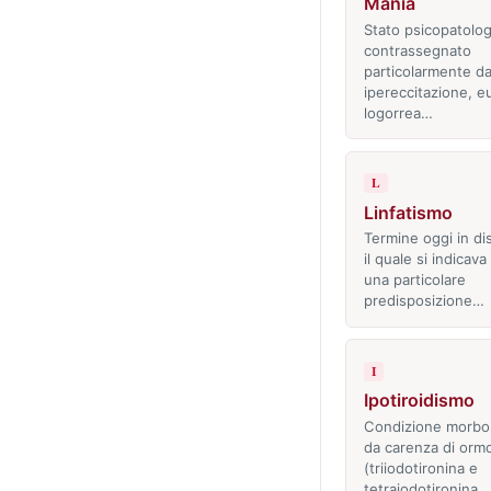
Manìa
Stato psicopatolog
contrassegnato
particolarmente d
ipereccitazione, eu
logorrea…
L
Linfatismo
Termine oggi in di
il quale si indicav
una particolare
predisposizione…
I
Ipotiroidismo
Condizione morbo
da carenza di ormon
(triiodotironina e
tetraiodotironina…