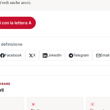
(vedi anche arco).
i con la lettera A
 definizione
Facebook
X
LinkedIn
Telegram
Email
ORARE
ti
B
U