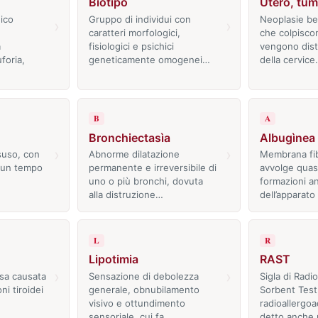
Biotipo
Ùtero, tumo
ico
Gruppo di individui con
Neoplasie be
›
›
caratteri morfologici,
che colpiscon
a
fisiologici e psichici
vengono dist
foria,
geneticamente omogenei…
della cervic
B
A
Bronchiectasìa
Albugìnea
›
›
suso, con
Abnorme dilatazione
Membrana fi
a un tempo
permanente e irreversibile di
avvolge quasi
uno o più bronchi, dovuta
formazioni a
alla distruzione…
dell’apparato
L
R
Lipotimia
RAST
›
›
sa causata
Sensazione di debolezza
Sigla di Radi
i tiroidei
generale, obnubilamento
Sorbent Test,
visivo e ottundimento
radioallergo
sensoriale, cui fa…
detto anche