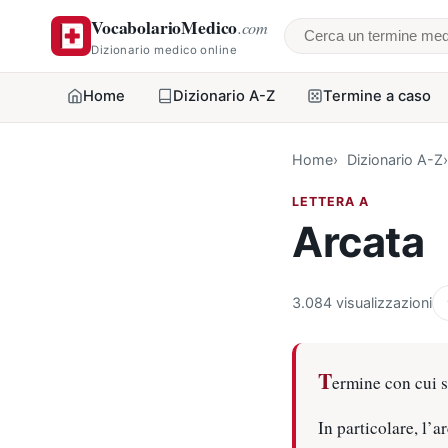
VocabolarioMedico
.com
Cerca un termine
Dizionario medico online
Home
Dizionario A-Z
Termine a caso
Home
Dizionario A-Z
LETTERA A
Arcata
3.084 visualizzazioni
T
ermine con cui 
In particolare, l’a