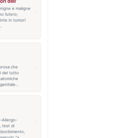
ri dell’
nigne e maligne
›
o l’utero;
inte in tumori
e…
›
brosa che
 del tutto
natomiche
 genitale…
›
o-Allergo-
 test di
adsorbimento,
 metodo “a…