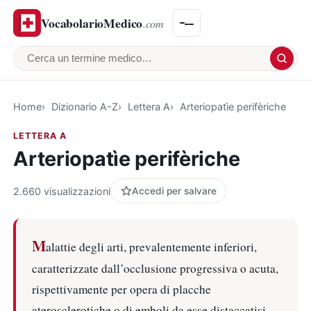
VocabolarioMedico
.com
Cerca un termine medico
Home
Dizionario A-Z
Lettera A
Arteriopatìe perifèriche
LETTERA A
Arteriopatìe perifèriche
2.660 visualizzazioni
Accedi per salvare
M
alattie degli arti, prevalentemente inferiori,
caratterizzate dall’occlusione progressiva o acuta,
rispettivamente per opera di placche
aterosclerotiche o di emboli da esse distaccatisi.