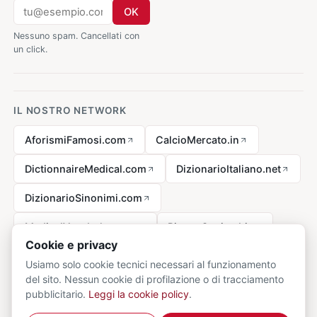
OK
Nessuno spam. Cancellati con
un click.
IL NOSTRO NETWORK
AforismiFamosi.com
CalcioMercato.in
DictionnaireMedical.com
DizionarioItaliano.net
DizionarioSinonimi.com
MedicalVocabulary.org
RicetteCucina.biz
Cookie e privacy
Usiamo solo cookie tecnici necessari al funzionamento
del sito. Nessun cookie di profilazione o di tracciamento
Avviso legale ai sensi della legge n. 62 del 07.03.2001
pubblicitario.
Leggi la cookie policy
.