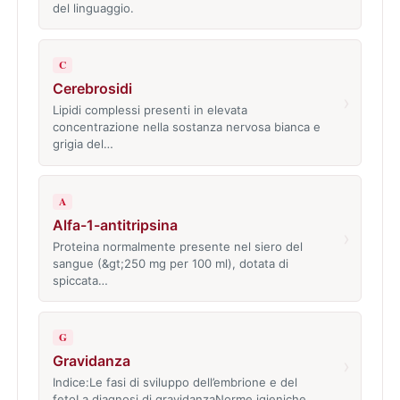
del linguaggio.
C
Cerebrosidi
›
Lipidi complessi presenti in elevata
concentrazione nella sostanza nervosa bianca e
grigia del…
A
Alfa-1-antitripsina
›
Proteina normalmente presente nel siero del
sangue (&gt;250 mg per 100 ml), dotata di
spiccata…
G
Gravidanza
›
Indice:Le fasi di sviluppo dell’embrione e del
fetoLa diagnosi di gravidanzaNorme igieniche…