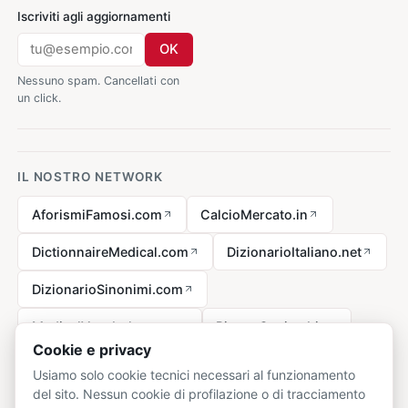
Iscriviti agli aggiornamenti
OK
Nessuno spam. Cancellati con
un click.
IL NOSTRO NETWORK
AforismiFamosi.com
CalcioMercato.in
DictionnaireMedical.com
DizionarioItaliano.net
DizionarioSinonimi.com
MedicalVocabulary.org
RicetteCucina.biz
Cookie e privacy
Usiamo solo cookie tecnici necessari al funzionamento
del sito. Nessun cookie di profilazione o di tracciamento
Avviso legale ai sensi della legge n. 62 del 07.03.2001