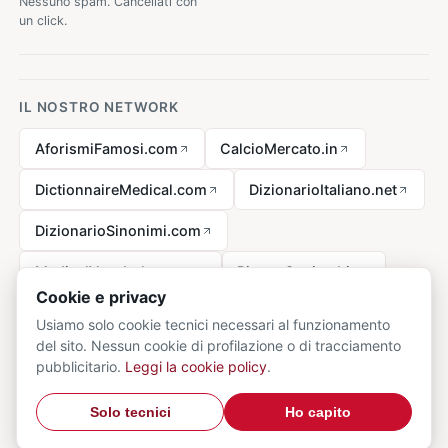
Nessuno spam. Cancellati con
un click.
IL NOSTRO NETWORK
AforismiFamosi.com
CalcioMercato.in
DictionnaireMedical.com
DizionarioItaliano.net
DizionarioSinonimi.com
MedicalVocabulary.org
RicetteCucina.biz
Cookie e privacy
Usiamo solo cookie tecnici necessari al funzionamento
del sito. Nessun cookie di profilazione o di tracciamento
Avviso legale ai sensi della legge n. 62 del 07.03.2001
pubblicitario.
Leggi la cookie policy
.
© 2026 VocabolarioMedico.com - tutti i diritti riservati.
Privacy
·
Solo tecnici
Ho capito
Cookie
·
Contatti