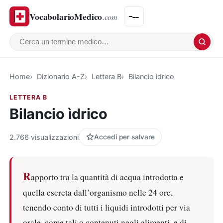
VocabolarioMedico
.com
Cerca un termine medico
Home
Dizionario A-Z
Lettera B
Bilancio ìdrico
LETTERA B
Bilancio ìdrico
2.766 visualizzazioni
Accedi per salvare
R
apporto tra la quantità di acqua introdotta e
quella escreta dall’organismo nelle 24 ore,
tenendo conto di tutti i liquidi introdotti per via
orale, come tali o contenuti negli alimenti, e di