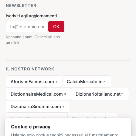
NEWSLETTER
Iscriviti agli aggiornamenti
OK
Nessuno spam. Cancellati con
un click.
IL NOSTRO NETWORK
AforismiFamosi.com
CalcioMercato.in
DictionnaireMedical.com
DizionarioItaliano.net
DizionarioSinonimi.com
MedicalVocabulary.org
RicetteCucina.biz
Cookie e privacy
Usiamo solo cookie tecnici necessari al funzionamento