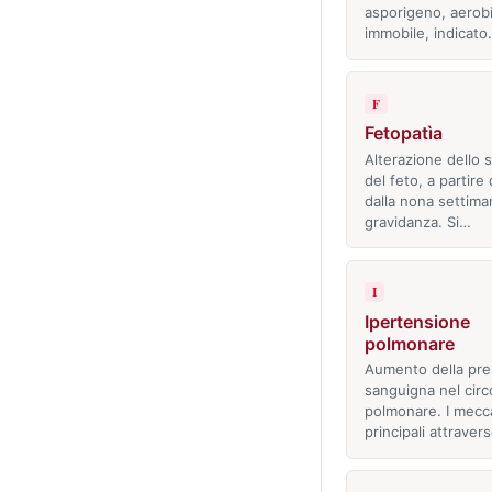
asporigeno, aerobi
immobile, indicat
F
Fetopatìa
Alterazione dello 
del feto, a partire 
dalla nona settima
gravidanza. Si…
I
Ipertensione
polmonare
Aumento della pre
sanguigna nel circ
polmonare. I mecc
principali attraver