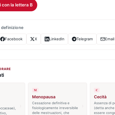
i con la lettera B
 definizione
Facebook
X
LinkedIn
Telegram
Email
ORARE
ti
M
C
Menopausa
Cecità
Cessazione definitiva e
Assenza di p
›
›
fisiologicamente irreversibile
(detta anche
occaceae),
delle mestruazioni, che
essere conge
tivo,