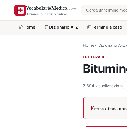
VocabolarioMedico
.com
Cerca un termine
Dizionario medico online
Home
Dizionario A-Z
Termine a caso
Home
Dizionario A-Z
LETTERA B
Bitumin
2.694 visualizzazioni
F
orma di pneumoco