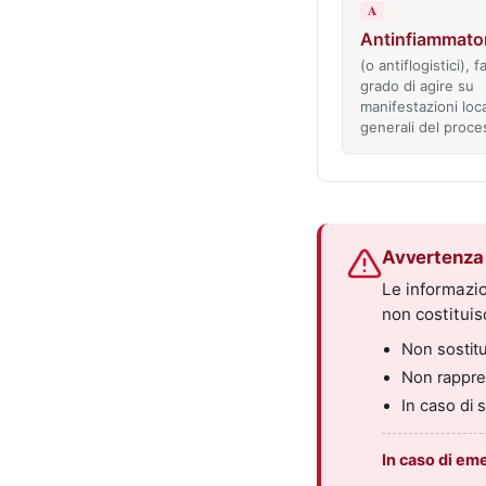
A
Antinfiammator
(o antiflogistici), f
grado di agire su
manifestazioni loca
generali del proc
Avvertenza 
Le informazio
non costitui
Non sostitui
Non rappres
In caso di 
In caso di em