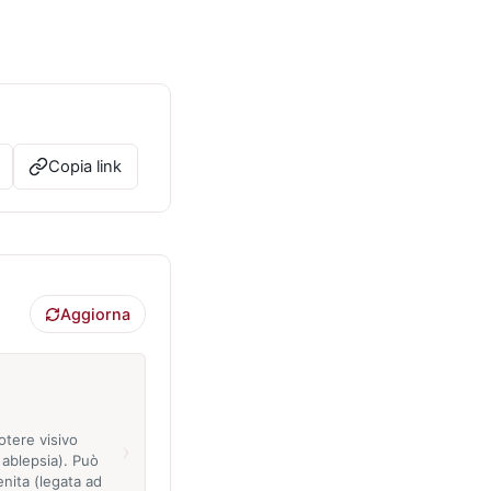
Copia link
Aggiorna
otere visivo
›
 ablepsia). Può
nita (legata ad