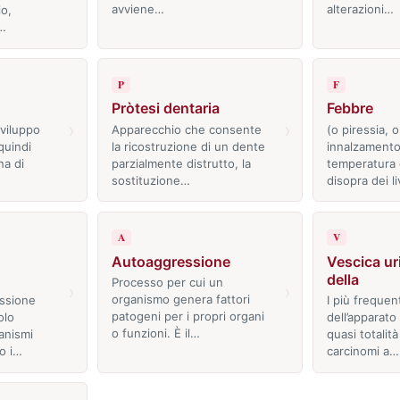
avviene…
alterazioni…
o,
o…
P
F
Pròtesi dentaria
Febbre
›
›
sviluppo
Apparecchio che consente
(o piressia, o
quindi
la ricostruzione di un dente
innalzamento
na di
parzialmente distrutto, la
temperatura 
sostituzione…
disopra dei li
A
V
Autoaggressione
Vescica ur
della
Processo per cui un
›
›
organismo genera fattori
ssione
I più frequen
patogeni per i propri organi
olo
dell’apparato 
o funzioni. È il…
anismi
quasi totalità
so i…
carcinomi a…