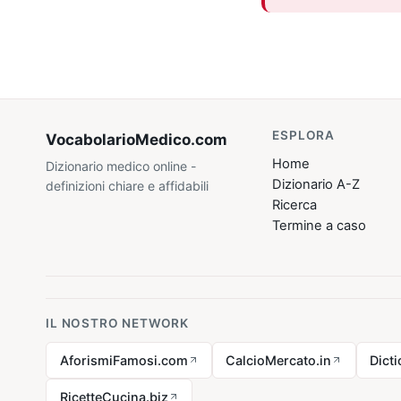
ESPLORA
VocabolarioMedico
.com
Home
Dizionario medico online -
Dizionario A-Z
definizioni chiare e affidabili
Ricerca
Termine a caso
IL NOSTRO NETWORK
AforismiFamosi.com
CalcioMercato.in
Dict
RicetteCucina.biz