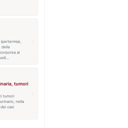
›
 ipertermia),
 della
corporea al
velli…
inaria, tumori
›
ti tumori
urinario, nella
 dei casi