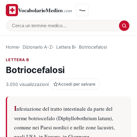
VocabolarioMedico
.com
Cerca un termine medico
Home
Dizionario A-Z
Lettera B
Botriocefalosi
LETTERA B
Botriocefalosi
3.050 visualizzazioni
Accedi per salvare
I
nfestazione del tratto intestinale da parte del
verme botriocefalo (Diphyllobothrium latum),
comune nei Paesi nordici e nelle zone lacustri,
negli USA, in Europa, in Giappone.