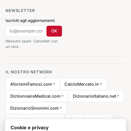
NEWSLETTER
Iscriviti agli aggiornamenti
OK
Nessuno spam. Cancellati con
un click.
IL NOSTRO NETWORK
AforismiFamosi.com
CalcioMercato.in
DictionnaireMedical.com
DizionarioItaliano.net
DizionarioSinonimi.com
MedicalVocabulary.org
RicetteCucina.biz
Cookie e privacy