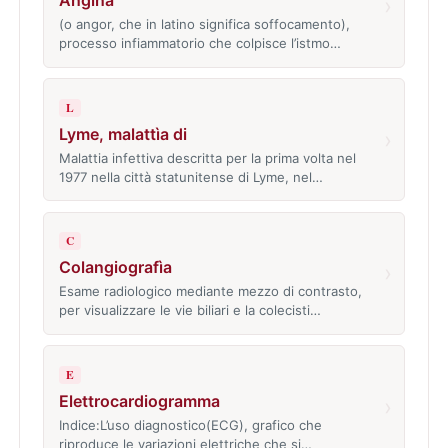
Angina
›
(o angor, che in latino significa soffocamento),
processo infiammatorio che colpisce l’istmo…
L
Lyme, malattìa di
›
Malattia infettiva descritta per la prima volta nel
1977 nella città statunitense di Lyme, nel…
C
Colangiografìa
›
Esame radiologico mediante mezzo di contrasto,
per visualizzare le vie biliari e la colecisti…
E
Elettrocardiogramma
›
Indice:L’uso diagnostico(ECG), grafico che
riproduce le variazioni elettriche che si…