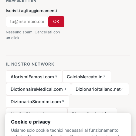
NEWSLETTER
Iscriviti agli aggiornamenti
OK
Nessuno spam. Cancellati con
un click.
IL NOSTRO NETWORK
AforismiFamosi.com
CalcioMercato.in
DictionnaireMedical.com
DizionarioItaliano.net
DizionarioSinonimi.com
MedicalVocabulary.org
RicetteCucina.biz
Cookie e privacy
Usiamo solo cookie tecnici necessari al funzionamento