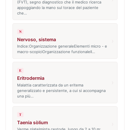
(FVT), segno diagnostico che il medico ricerca
appoggiando la mano sul torace del paziente
che…
N
Nervoso, sistema
›
Indice:Organizzazione generaleElementi micro - e
macro-scopiciOrganizzazione funzionaleIl…
E
Eritrodermìa
›
Malattia caratterizzata da un eritema
generalizzato e persistente, a cui si accompagna
una più…
T
Taenia sòlium
›
Verme platelminta cestode, lungo da 2 a 10 m;