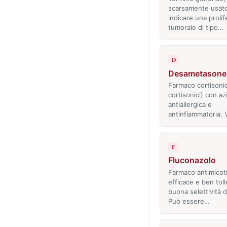
scarsamente usato
indicare una proli
tumorale di tipo…
D
Desametasone
Farmaco cortisonic
cortisonici) con a
antiallergica e
antinfiammatoria.
F
Fluconazolo
Farmaco antimicot
efficace e ben toll
buona selettività d
Può essere…