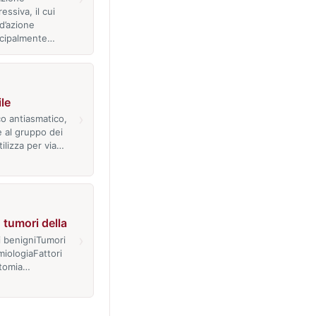
ssiva, il cui
d’azione
ncipalmente…
le
›
co antiasmatico,
 al gruppo dei
tilizza per via…
tumori della
›
i benigniTumori
iologiaFattori
atomia…