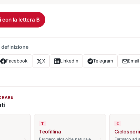
i con la lettera B
 definizione
Facebook
X
LinkedIn
Telegram
Email
ORARE
ti
T
C
Teofillina
Ciclospori
›
›
Farmaco alcaloide naturale
Farmaco ad 