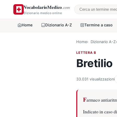
VocabolarioMedico
.com
Cerca un termine
Dizionario medico online
Home
Dizionario A-Z
Termine a caso
Home
Dizionario A-Z
LETTERA B
Bretilio
33.031 visualizzazioni
F
armaco antiaritm
Indicato in caso di