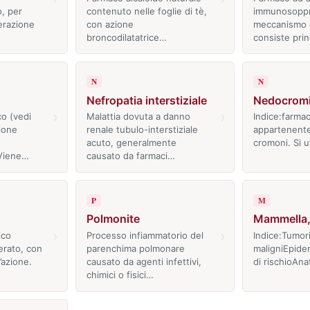
, per
contenuto nelle foglie di tè,
immunosoppre
ferazione
con azione
meccanismo 
broncodilatatrice…
consiste pri
N
N
Nefropatia interstiziale
Nedocromi
›
›
o (vedi
Malattia dovuta a danno
Indice:farma
zione
renale tubulo-interstiziale
appartenente
acuto, generalmente
cromoni. Si u
 Viene…
causato da farmaci…
P
M
Polmonite
Mammella, 
›
›
ico
Processo infiammatorio del
Indice:Tumor
erato, con
parenchima polmonare
maligniEpidem
’azione.
causato da agenti infettivi,
di rischioAn
chimici o fisici…