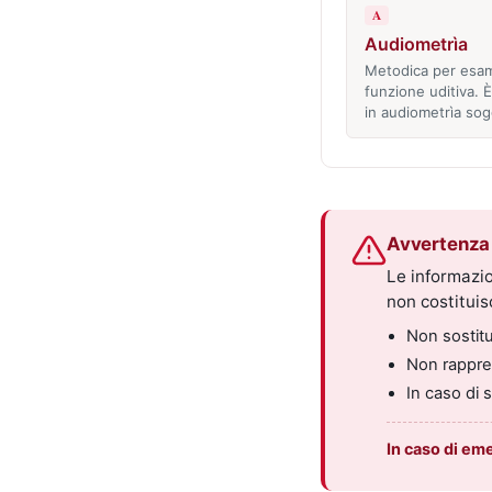
A
Audiometrìa
Metodica per esam
funzione uditiva. 
in audiometrìa so
Avvertenza 
Le informazio
non costitui
Non sostitui
Non rappres
In caso di 
In caso di em