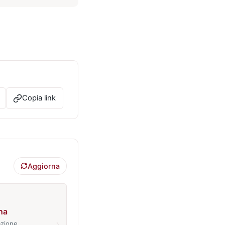
Copia link
Aggiorna
na
›
azione