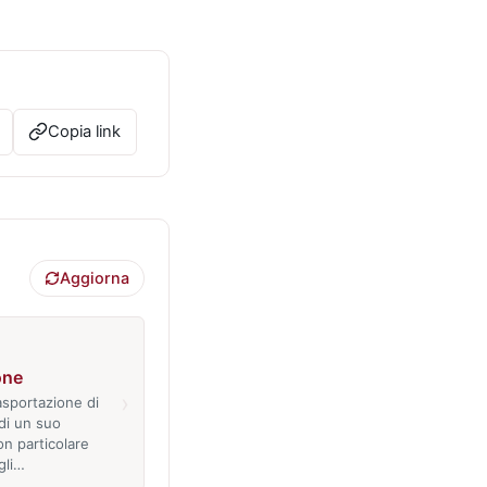
Copia link
Aggiorna
one
›
 asportazione di
di un suo
n particolare
gli…