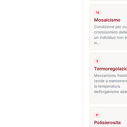
M
Mosaicismo
Condizione per cui
cromosomico delle 
un individuo non è
in…
T
Termoregolazi
Meccanismo fisiol
tende a mantener
la temperatura
dell’organismo ad
P
Polisierosite