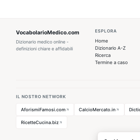
ESPLORA
VocabolarioMedico
.com
Home
Dizionario medico online -
Dizionario A-Z
definizioni chiare e affidabili
Ricerca
Termine a caso
IL NOSTRO NETWORK
AforismiFamosi.com
CalcioMercato.in
Dict
RicetteCucina.biz