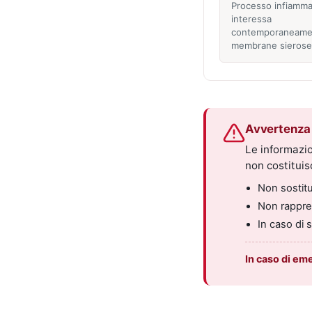
Processo infiamma
interessa
contemporaneame
membrane sierose
Avvertenza 
Le informazio
non costitui
Non sostitui
Non rappres
In caso di 
In caso di em