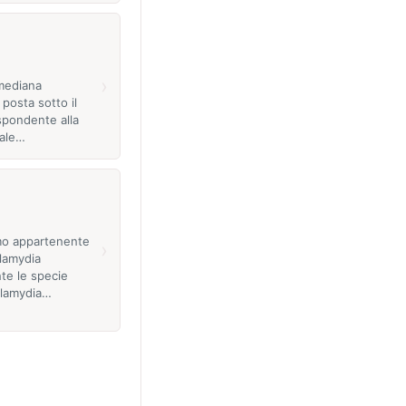
›
mediana
 posta sotto il
spondente alla
sale…
mo appartenente
›
lamydia
e le specie
lamydia…