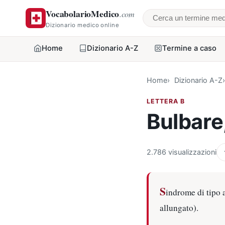
VocabolarioMedico
.com
Cerca un termine
Dizionario medico online
Home
Dizionario A-Z
Termine a caso
Home
Dizionario A-Z
LETTERA B
Bulbare
2.786 visualizzazioni
S
indrome di tipo a
allungato).