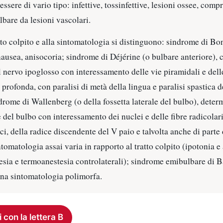
ssere di vario tipo: infettive, tossinfettive, lesioni ossee, com
bare da lesioni vascolari.
atto colpito e alla sintomatologia si distinguono: sindrome di Bon
 nausea, anisocoria; sindrome di Déjérine (o bulbare anteriore), 
el nervo ipoglosso con interessamento delle vie piramidali e delle
 e profonda, con paralisi di metà della lingua e paralisi spastica d
ndrome di Wallenberg (o della fossetta laterale del bulbo), deter
e del bulbo con interessamento dei nuclei e delle fibre radicolari
ci, della radice discendente del V paio e talvolta anche di parte 
tomatologia assai varia in rapporto al tratto colpito (ipotonia e 
esia e termoanestesia controlaterali); sindrome emibulbare di 
una sintomatologia polimorfa.
i con la lettera B