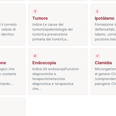
T
I
Tumore
Ipotàlamo
›
›
 il corredo
Indice:Le cause dei
Formazione 
cellule di
tumoriL’epidemiologia dei
dell’encefalo,
 identico
tumoriLa prevenzione
talamo, corri
primaria dei tumoriLa…
porzione ba
E
C
one
Endoscopìa
Clamidia
ogico che
Indice:Gli endoscopiFunzioni
Microrganis
›
›
e costante
diagnostiche e
al genere Ch
terapeutichetecnica
(comprendent
attando…
diagnostica e terapeutica
patogene Ch
che…