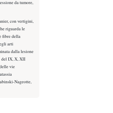
pressione da tumore,
nier, con vertigini,
che riguarda le
 fibre della
egli arti
minata dalla lesione
 del IX, X, XII
delle vie
atassia
Babinski-Nageotte,