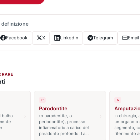
 definizione
Facebook
X
LinkedIn
Telegram
Email
ORARE
ti
P
A
Parodontite
Amputazi
›
›
l bulbo
(o paradentite, o
In chirurgia,
lmente
periodontite), processo
un organo o 
in
infiammatorio a carico del
segmento, co
paradonto profondo. La…
riferimento a