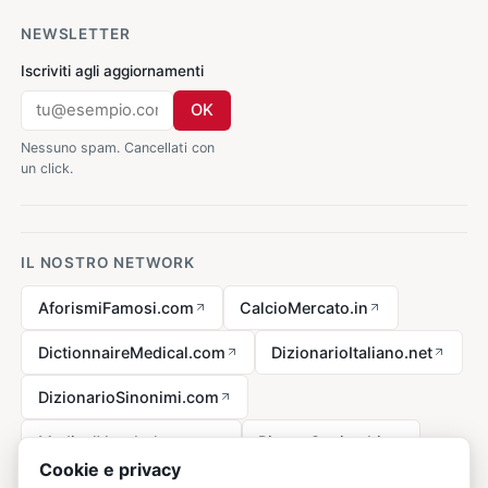
NEWSLETTER
Iscriviti agli aggiornamenti
OK
Nessuno spam. Cancellati con
un click.
IL NOSTRO NETWORK
AforismiFamosi.com
CalcioMercato.in
DictionnaireMedical.com
DizionarioItaliano.net
DizionarioSinonimi.com
MedicalVocabulary.org
RicetteCucina.biz
Cookie e privacy