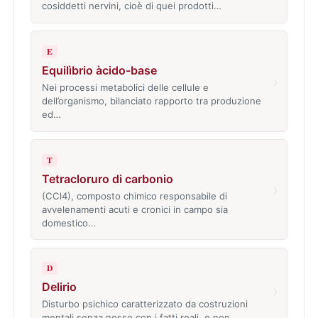
cosiddetti nervini, cioè di quei prodotti…
E
Equilìbrio àcido-base
›
Nei processi metabolici delle cellule e
dell’organismo, bilanciato rapporto tra produzione
ed…
T
Tetracloruro di carbonio
›
(CCl4), composto chimico responsabile di
avvelenamenti acuti e cronici in campo sia
domestico…
D
Delirio
›
Disturbo psichico caratterizzato da costruzioni
mentali senza nesso con i fatti reali, e non…