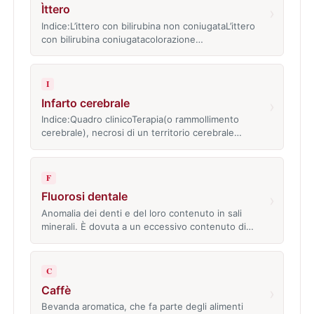
Ìttero
›
Indice:L’ittero con bilirubina non coniugataL’ittero
con bilirubina coniugatacolorazione…
I
Infarto cerebrale
›
Indice:Quadro clinicoTerapia(o rammollimento
cerebrale), necrosi di un territorio cerebrale…
F
Fluorosi dentale
›
Anomalia dei denti e del loro contenuto in sali
minerali. È dovuta a un eccessivo contenuto di…
C
Caffè
›
Bevanda aromatica, che fa parte degli alimenti