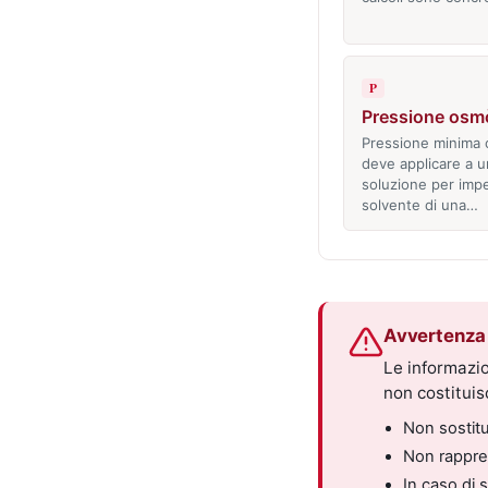
P
Pressione osm
Pressione minima 
deve applicare a u
soluzione per impe
solvente di una…
Avvertenza 
Le informazio
non costitui
Non sostitui
Non rappres
In caso di 