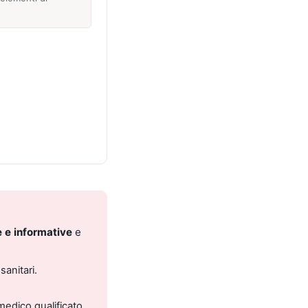
 e informative
e
sanitari.
medico qualificato.