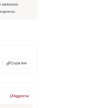
e metastasi
teoporosi.
Copia link
Aggiorna