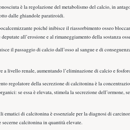
nosciuta è la regolazione del metabolismo del calcio, in antag
to dalle ghiandole paratiroidi.
pocalcemizzante poiché inibisce il riassorbimento osseo bloccan
le deputate all’erosione e al rimaneggiamento della sostanza oss
isce il passaggio di calcio dall’osso al sangue e di conseguenza 
 a livello renale, aumentando l’eliminazione di calcio e fosfor
ento regolatore della secrezione di calcitonina è la concentrazio
organici: se essa è elevata, stimola la secrezione dell’ormone, se
lli ematici di calcitonina è essenziale per la diagnosi di carcin
e secerne calcitonina in quantità elevate.