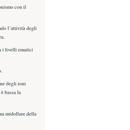
onismo con il
do l’attività degli
ea.
i livelli ematici
o.
ne degli ioni
 è bassa la
oma midollare della