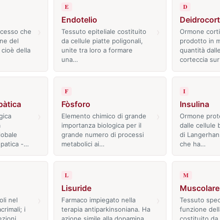
E
D
Endotelio
Deidrocort
›
›
ocesso che
Tessuto epiteliale costituito
Ormone corti
one del
da cellule piatte poligonali,
prodotto in 
cioè della
unite tra loro a formare
quantità dalle
una…
corteccia su
F
I
pàtica
Fòsforo
Insulina
›
›
gica
Elemento chimico di grande
Ormone prot
a
importanza biologica per il
dalle cellule 
lobale
grande numero di processi
di Langerhan
epatica -…
metabolici ai…
che ha…
L
M
Lisuride
Muscolare
›
›
li nel
Farmaco impiegato nella
Tessuto speci
crimali; i
terapia antiparkinsoniana. Ha
funzione dell
ezioni…
azione simile alla dopamina
costituito da