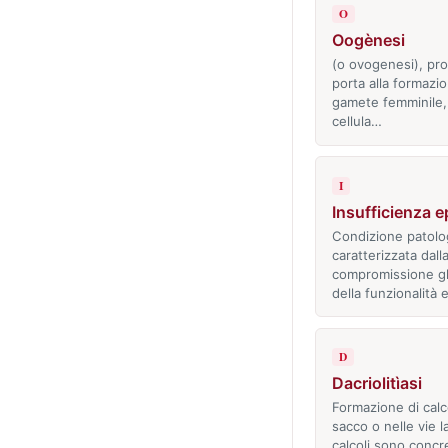
O
Oogènesi
(o ovogenesi), pr
porta alla formazi
gamete femminile, 
cellula…
I
Insufficienza e
Condizione patolo
caratterizzata dall
compromissione g
della funzionalità 
D
Dacriolitìasi
Formazione di calco
sacco o nelle vie la
calcoli sono concr