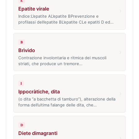
E
Epatite virale
›
Indice:L’epatite AL’epatite BPrevenzione e
profilassi dell’epatite BL’epatite CLe epatiti D ed…
B
Brìvido
›
Contrazione involontaria e ritmica dei muscoli
striati, che produce un tremore…
I
Ippocràtiche, dita
›
(o dita “a bacchetta di tamburo”), alterazione della
forma dell’ultima falange delle dita, che…
D
Diete dimagranti
›