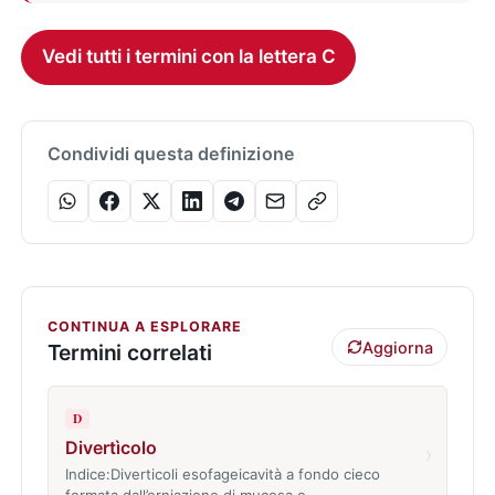
Vedi tutti i termini con la lettera C
Condividi questa definizione
CONTINUA A ESPLORARE
Aggiorna
Termini correlati
D
Divertìcolo
›
Indice:Diverticoli esofageicavità a fondo cieco
formata dall’erniazione di mucosa e…