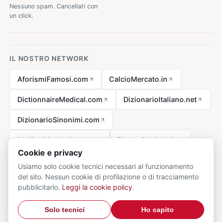
Nessuno spam. Cancellati con
un click.
IL NOSTRO NETWORK
AforismiFamosi.com
CalcioMercato.in
DictionnaireMedical.com
DizionarioItaliano.net
DizionarioSinonimi.com
MedicalVocabulary.org
RicetteCucina.biz
Cookie e privacy
Usiamo solo cookie tecnici necessari al funzionamento
del sito. Nessun cookie di profilazione o di tracciamento
Avviso legale ai sensi della legge n. 62 del 07.03.2001
pubblicitario.
Leggi la cookie policy
.
© 2026 VocabolarioMedico.com - tutti i diritti riservati.
Privacy
·
Solo tecnici
Ho capito
Cookie
·
Contatti