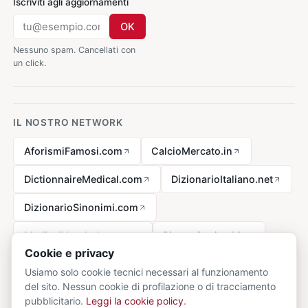
Iscriviti agli aggiornamenti
OK
Nessuno spam. Cancellati con
un click.
IL NOSTRO NETWORK
AforismiFamosi.com
CalcioMercato.in
DictionnaireMedical.com
DizionarioItaliano.net
DizionarioSinonimi.com
MedicalVocabulary.org
RicetteCucina.biz
Cookie e privacy
Usiamo solo cookie tecnici necessari al funzionamento
del sito. Nessun cookie di profilazione o di tracciamento
Avviso legale ai sensi della legge n. 62 del 07.03.2001
pubblicitario.
Leggi la cookie policy
.