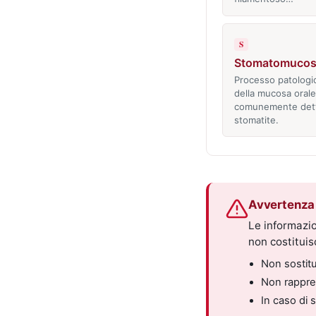
S
Stomatomucos
Processo patologic
della mucosa orale
comunemente det
stomatite.
Avvertenza 
Le informazio
non costitui
Non sostitui
Non rappres
In caso di 