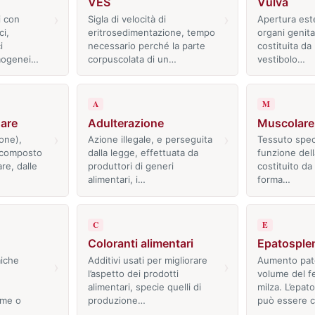
VES
Vulva
›
›
i con
Sigla di velocità di
Apertura est
ci,
eritrosedimentazione, tempo
organi genital
i
necessario perché la parte
costituita da 
mogenei…
corpuscolata di un…
vestibolo…
A
M
are
Adulterazione
Muscolare
›
›
ione),
Azione illegale, e perseguita
Tessuto speci
 composto
dalla legge, effettuata da
funzione dell
are, dalle
produttori di generi
costituito da
alimentari, i…
forma…
C
E
Coloranti alimentari
Epatosple
iche
Additivi usati per migliorare
Aumento pato
›
›
l’aspetto dei prodotti
volume del f
alimentari, specie quelli di
milza. L’epa
rme o
produzione…
può essere 