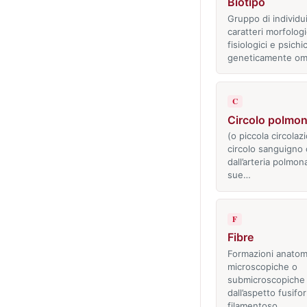
Biotipo
Gruppo di individu
caratteri morfologi
fisiologici e psichic
geneticamente o
C
Circolo polmon
(o piccola circolaz
circolo sanguigno
dall’arteria polmon
sue…
F
Fibre
Formazioni anatom
microscopiche o
submicroscopiche
dall’aspetto fusifo
filamentoso…