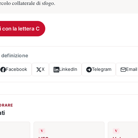
colo collaterale di sfogo.
i con la lettera C
 definizione
Facebook
X
LinkedIn
Telegram
Email
ORARE
ti
V
V