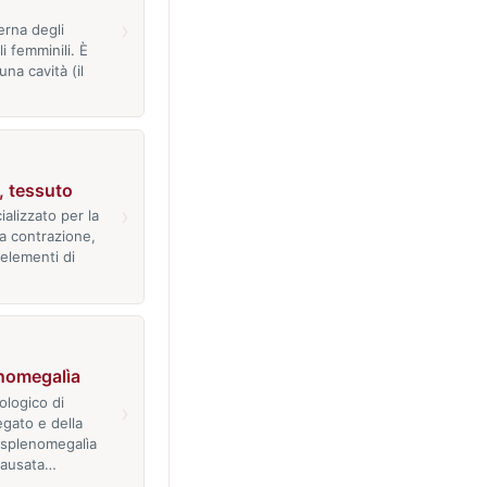
›
erna degli
i femminili. È
una cavità (il
, tessuto
›
alizzato per la
a contrazione,
 elementi di
nomegalìa
logico di
›
egato e della
tosplenomegalìa
causata…