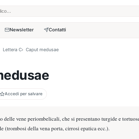
 medico
Newsletter
Contatti
Lettera C
Caput medusae
medusae
Accedi per salvare
o delle vene periombelicali, che si presentano turgide e tortuose
e (trombosi della vena porta, cirrosi epatica ecc.).