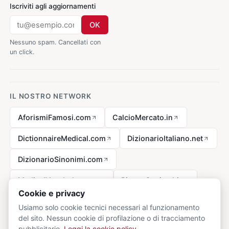
Iscriviti agli aggiornamenti
OK
Nessuno spam. Cancellati con
un click.
IL NOSTRO NETWORK
AforismiFamosi.com
CalcioMercato.in
DictionnaireMedical.com
DizionarioItaliano.net
DizionarioSinonimi.com
MedicalVocabulary.org
RicetteCucina.biz
Cookie e privacy
Usiamo solo cookie tecnici necessari al funzionamento
del sito. Nessun cookie di profilazione o di tracciamento
Avviso legale ai sensi della legge n. 62 del 07.03.2001
pubblicitario.
Leggi la cookie policy
.