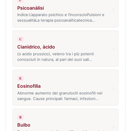
Psicoanàlisi
›
Indice:L’apparato psichico e l’inconscioPulsioni e
sessualitàLa terapia psicoanaliticatecnica…
C
Cianìdrico, àcido
›
(o acido prussico), veleno tra i più potenti
conosciuti in natura, al pari dei suoi sali…
E
Eosinofilìa
›
Abnorme aumento dei granulociti eosinofili nel
sangue. Cause principali: farmaci, infezioni…
B
Bulbo
›