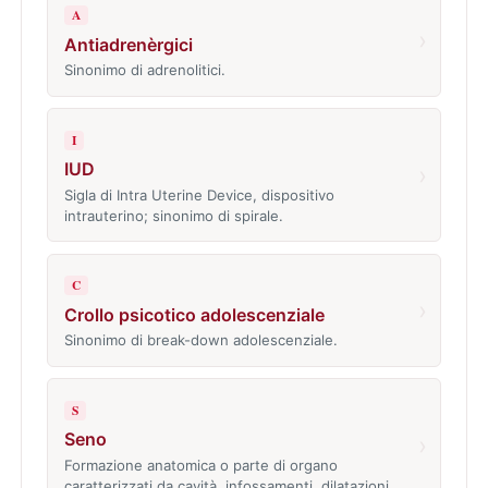
A
›
Antiadrenèrgici
Sinonimo di adrenolitici.
I
IUD
›
Sigla di Intra Uterine Device, dispositivo
intrauterino; sinonimo di spirale.
C
›
Crollo psicotico adolescenziale
Sinonimo di break-down adolescenziale.
S
Seno
›
Formazione anatomica o parte di organo
caratterizzati da cavità, infossamenti, dilatazioni…