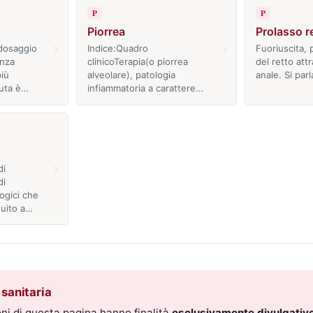
P
P
Piorrea
Prolasso r
›
›
dosaggio
Indice:Quadro
Fuoriuscita, p
anza
clinicoTerapia(o piorrea
del retto attr
iù
alveolare), patologia
anale. Si par
uta è…
infiammatoria a carattere…
›
di
di
gici che
guito a…
sanitaria
ni di questa pagina hanno finalità
esclusivamente divulgative