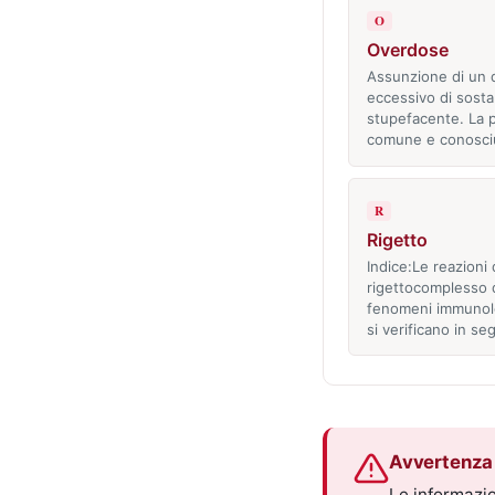
O
Overdose
Assunzione di un 
eccessivo di sost
stupefacente. La p
comune e conosci
R
Rigetto
Indice:Le reazioni 
rigettocomplesso 
fenomeni immunolo
si verificano in se
Avvertenza 
Le informazio