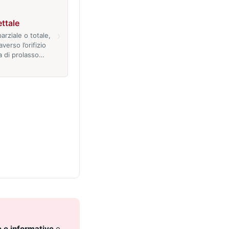
ettale
›
arziale o totale,
averso l’orifizio
la di prolasso…
 e informative
e