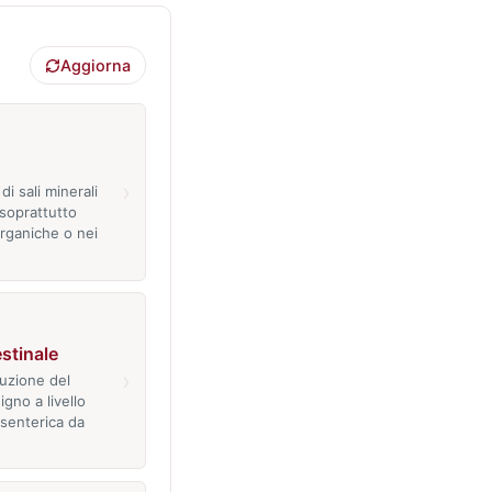
Aggiorna
›
i sali minerali
 soprattutto
organiche o nei
estinale
›
ruzione del
igno a livello
esenterica da