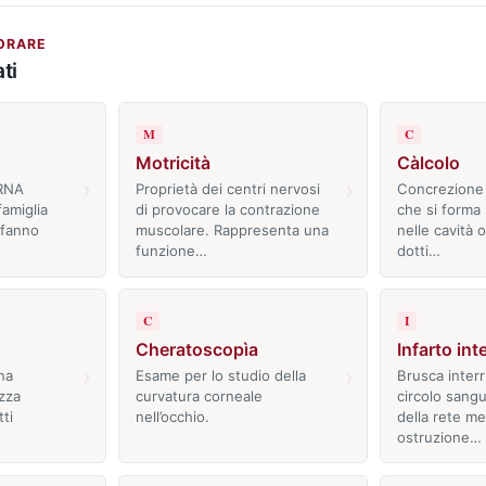
ORARE
ti
M
C
Motricità
Càlcolo
›
›
 RNA
Proprietà dei centri nervosi
Concrezione d
famiglia
di provocare la contrazione
che si forma
 fanno
muscolare. Rappresenta una
nelle cavità 
funzione…
dotti…
C
I
Cheratoscopìa
Infarto int
›
›
na
Esame per lo studio della
Brusca inter
izza
curvatura corneale
circolo sangu
ti
nell’occhio.
della rete m
ostruzione…