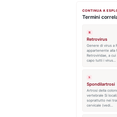
CONTINUA A ESPL
Termini correla
R
Retrovirus
Genere di virus a
appartenente alla 
Retroviridae, a cui
capo tutti i virus…
S
Spondilartrosi
Artrosi della colon
vertebrale Si local
soprattutto nei trat
cervicale (vedi…