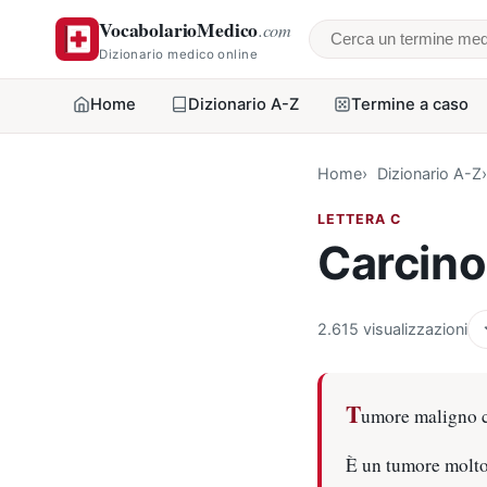
VocabolarioMedico
.com
Cerca un termine
Dizionario medico online
Home
Dizionario A-Z
Termine a caso
Home
Dizionario A-Z
LETTERA C
Carcin
2.615 visualizzazioni
T
umore maligno co
È un tumore molto 