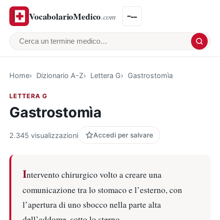
VocabolarioMedico
.com
Cerca un termine medico
Home
Dizionario A-Z
Lettera G
Gastrostomìa
LETTERA G
Gastrostomìa
2.345 visualizzazioni
Accedi per salvare
I
ntervento chirurgico volto a creare una
comunicazione tra lo stomaco e l’esterno, con
l’apertura di uno sbocco nella parte alta
dell’addome, sotto lo sterno.