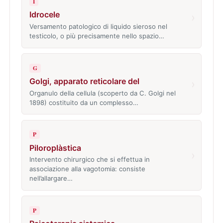
I
Idrocele
›
Versamento patologico di liquido sieroso nel
testicolo, o più precisamente nello spazio…
G
Golgi, apparato reticolare del
›
Organulo della cellula (scoperto da C. Golgi nel
1898) costituito da un complesso…
P
Piloroplàstica
›
Intervento chirurgico che si effettua in
associazione alla vagotomia: consiste
nell’allargare…
P