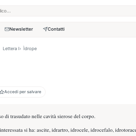
 medico
Newsletter
Contatti
Lettera I
Ìdrope
Accedi per salvare
o di trasudato nelle cavità sierose del corpo.
nteressata si ha: ascite, idrartro, idrocele, idrocefalo, idrotora