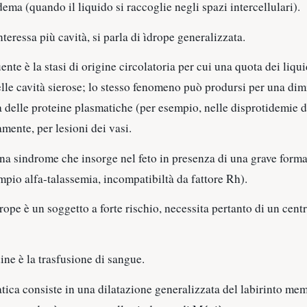
dema (quando il liquido si raccoglie negli spazi intercellulari).
teressa più cavità, si parla di ìdrope generalizzata.
ente è la stasi di origine circolatoria per cui una quota dei liqu
elle cavità sierose; lo stesso fenomeno può prodursi per una di
 delle proteine plasmatiche (per esempio, nelle disprotidemie d
amente, per lesioni dei vasi.
una sindrome che insorge nel feto in presenza di una grave form
mpio alfa-talassemia, incompatibiltà da fattore Rh).
ope è un soggetto a forte rischio, necessita pertanto di un centr
ine è la trasfusione di sangue.
tica consiste in una dilatazione generalizzata del labirinto m