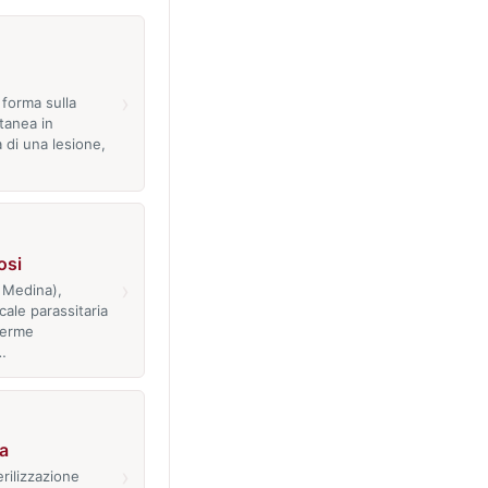
›
 forma sulla
tanea in
di una lesione,
osi
›
i Medina),
cale parassitaria
verme
…
a
›
erilizzazione