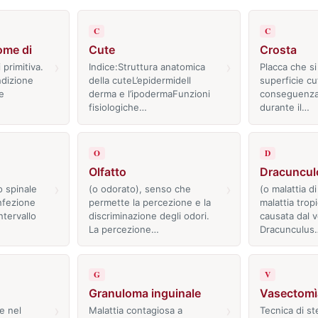
C
C
ome di
Cute
Crosta
›
›
 primitiva.
Indice:Struttura anatomica
Placca che si
ndizione
della cuteL’epidermideIl
superficie cu
e
derma e l’ipodermaFunzioni
conseguenza 
fisiologiche…
durante il…
O
D
Olfatto
Dracuncul
›
›
o spinale
(o odorato), senso che
(o malattia d
nfezione
permette la percezione e la
malattia tropi
intervallo
discriminazione degli odori.
causata dal 
La percezione…
Dracunculus
G
V
Granuloma inguinale
Vasectomì
›
›
e nel
Malattia contagiosa a
Tecnica di st