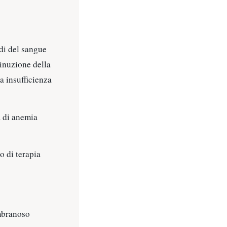
idi del sangue
minuzione della
a insufficienza
a di anemia
o di terapia
embranoso