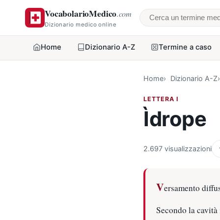
VocabolarioMedico
.com
Cerca un termine
Dizionario medico online
Home
Dizionario A-Z
Termine a caso
Home
Dizionario A-Z
LETTERA I
Ìdrope
2.697 visualizzazioni
V
ersamento diffus
Secondo la cavità i