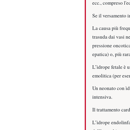
ecc., compreso l'e
Se il versamento in
La causa più frequ
trasuda dai vasi n
pressione oncotica
epatica) o, più rar
L’ìdrope fetale è 
emolitica (per ese
Un neonato con ìdr
intensiva.
Il trattamento card
L’ìdrope endolinfa