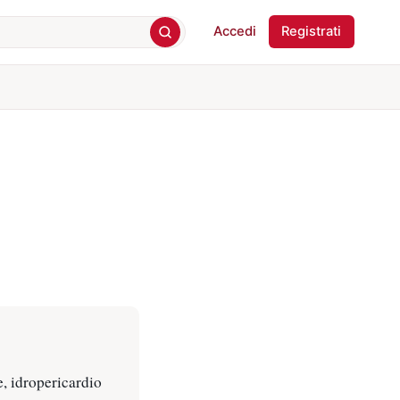
Accedi
Registrati
ce, idropericardio