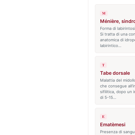
M
Ménière, sìndr
Forma di labirintosi
Si tratta di una co
anatomica di idrop
labirintico…
T
Tabe dorsale
Malattia del midoll
che consegue all’i
sifilitica, dopo un 
di 5-15…
E
Ematèmesi
Presenza di sangu