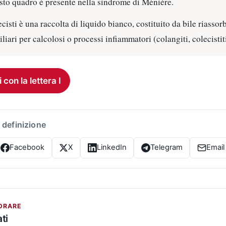
sto quadro è presente nella sindrome di Ménière.
cisti è una raccolta di liquido bianco, costituito da bile riassorb
iliari per calcolosi o processi infiammatori (colangiti, colecistit
i con la lettera I
 definizione
Facebook
X
LinkedIn
Telegram
Email
ORARE
ti