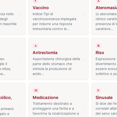
V
A
Vaccino
Ateromasì
›
›
enza nello
Indice:Tipi di
(o ateromato
degli
vaccinosostanza impiegata
clinico caratt
vi maschile
per indurre una risposta
presenza di l
immunitaria contro le…
carattere…
A
R
Antrectomìa
Riso
›
›
aso
Asportazione chirurgica della
Espressione 
ie il
parte dello stomaco che
divertimento 
 milza,
stimola la produzione di
essere evoca
ena…
acido…
solletico e 
M
S
òlico,
Medicazione
Sinusale
Trattamento destinato a
Si dice dei 
›
›
proteggere una ferita e a
correlati all’
e primario
favorirne la cicatrizzazione e
del seno card
gato e