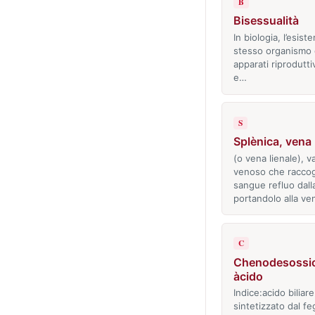
B
Bisessualità
In biologia, l’esist
stesso organismo 
apparati riprodutti
e…
S
Splènica, vena
(o vena lienale), v
venoso che raccogl
sangue refluo dalla
portandolo alla v
C
Chenodesossic
àcido
Indice:acido biliar
sintetizzato dal fe