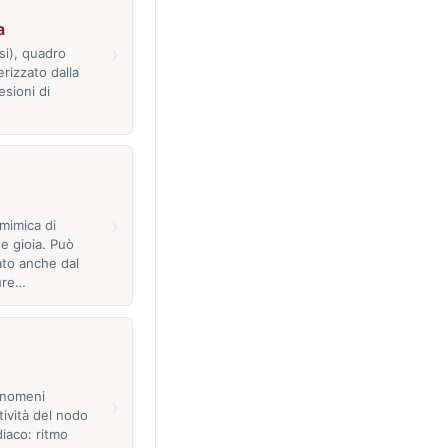
a
›
si), quadro
erizzato dalla
esioni di
›
mimica di
e gioia. Può
to anche dal
pure…
fenomeni
›
attività del nodo
iaco: ritmo