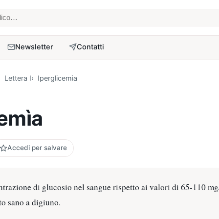
 medico
Newsletter
Contatti
Lettera I
Iperglicemìa
cemìa
Accedi per salvare
razione di glucosio nel sangue rispetto ai valori di 65-110 mg/
to sano a digiuno.