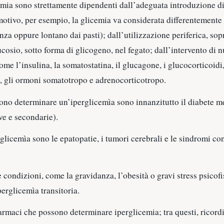
cemia sono strettamente dipendenti dall’adeguata introduzione d
motivo, per esempio, la glicemia va considerata differentemente 
anza oppure lontano dai pasti); dall’utilizzazione periferica, so
ucosio, sotto forma di glicogeno, nel fegato; dall’intervento di n
me l’insulina, la somatostatina, il glucagone, i glucocorticoidi
i, gli ormoni somatotropo e adrenocorticotropo.
no determinare un’iperglicemìa sono innanzitutto il diabete mell
ve e secondarie).
rglicemìa sono le epatopatie, i tumori cerebrali e le sindromi con
 condizioni, come la gravidanza, l’obesità o gravi stress psicof
erglicemìa transitoria.
rmaci che possono determinare iperglicemia; tra questi, ricord