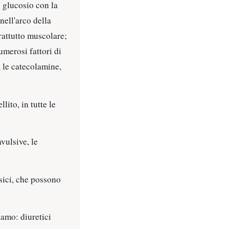
i glucosio con la
nell'arco della
prattutto muscolare;
umerosi fattori di
, le catecolamine,
ito, in tutte le
vulsive, le
isici, che possono
iamo: diuretici