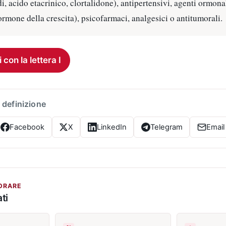
i, acido etacrinico, clortalidone), antipertensivi, agenti ormona
 ormone della crescita), psicofarmaci, analgesici o antitumorali.
i con la lettera I
 definizione
Facebook
X
LinkedIn
Telegram
Email
ORARE
ti